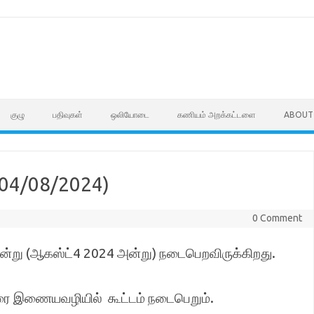
குழு
பதிவுகள்
ஒலியோடை
கணியம் அறக்கட்டளை
ABOUT
்(04/08/2024)
0 Comment
, இன்று (ஆகஸ்ட்4 2024 அன்று) நடைபெறவிருக்கிறது.
வரை இணையவழியில் கூட்டம் நடைபெறும்.