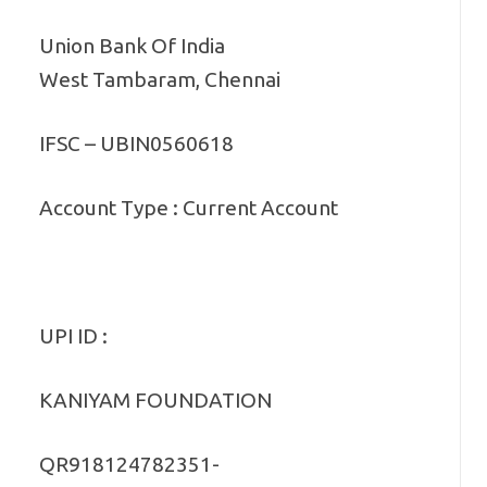
Union Bank Of India
West Tambaram, Chennai
IFSC – UBIN0560618
Account Type : Current Account
UPI ID :
KANIYAM FOUNDATION
QR918124782351-