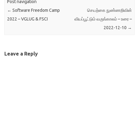
Post navigation
மிகவும் நட்புரீதியான
←
Software Freedom Camp
செயற்கை நுண்ணறிவின்
விவாதங்களை உருவாக்கத்
தொடங்கியது. வாராந்திர
2022 – VGLUG & FSCI
வியப்பூட்டும் வருங்காலம் – உரை –
கலந்துரையாடல் என்பது ஒரு
2022-12-10
→
திறந்த மற்றும் நட்புரீதியான
கலந்துரையாடலாகும்,…
Leave a Reply