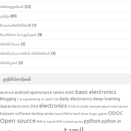
மின்னணுவியல்
(52)
முத்து
(83)
மேககணினி(Cloud)
(1)
மோசில்லா பொதுக்குரல்
(9)
விக்கிப்பீடியா
(5)
விக்கிப்பீடியா:விக்கி மின்மினிகள்
(3)
விக்கிமூலம்
(5)
குறிச்சொற்கள்
basic electronics
AWS
android opensource series
Android
daily electronics
deep-learning
Blogging
css
C programming in tamil
electronics
DSA
digital electronics
include
FOSS
kaniyam php in tamil seires
ODOC
Kaniyam software testing series
linux
logic gates
learn PHP in tamil
Open source
python
python in
PHP in tamil
PHP in tamil series
tamil