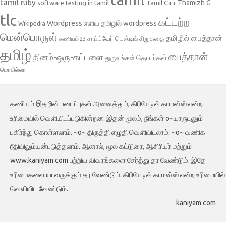
tamil
ruby
Tamil C++
Thamizh G
software testing in tamil
tlc
கட்டற்ற
Wordpress
எளிய தமிழில் wordpress
Wikipedia
மென்பொருள்
தமிழில் பைத்தான்
சாப்ட்வேர் டெஸ்டிங்
சிறுகதை
கணியம் 23
தமிழ்
பைத்தான்
தினம்-ஒரு-கட்டளை
தொடர்கள்
துருவங்கள்
மொசில்லா
கணியம் இதழின் படைப்புகள் அனைத்தும், கிரியேடிவ் காமன்ஸ் என்ற
உரிமையில் வெளியிடப்படுகின்றன. இதன் மூலம், நீங்கள் o~யாருடனும்
பகிர்ந்து கொள்ளலாம். ~o~ திருத்தி எழுதி வெளியிடலாம். ~o~ வணிக
ரீதியிலும்யன்படுத்தலாம். ஆனால், மூல கட்டுரை, ஆசிரியர் மற்றும்
www.kaniyam.com பற்றிய விவரங்களை சேர்த்து தர வேண்டும். இதே
உரிமைகளை யாவருக்கும் தர வேண்டும். கிரியேடிவ் காமன்ஸ் என்ற உரிமையில்
வெளியிட வேண்டும்.
kaniyam.com