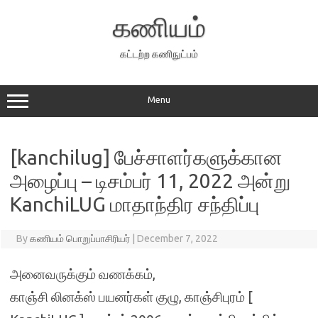
Skip
to
கணியம்
content
கட்டற்ற கணிநுட்பம்
Menu
[kanchilug] பேச்சாளர்களுக்கான
அழைப்பு – டிசம்பர் 11, 2022 அன்று
KanchiLUG மாதாந்திர சந்திப்பு
By
கணியம் பொறுப்பாசிரியர்
|
December 7, 2022
அனைவருக்கும் வணக்கம்,
காஞ்சி லினக்ஸ் பயனர்கள் குழு, காஞ்சிபுரம் [