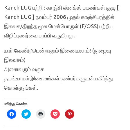
KanchiLUG பற்றி : காஞ்சி லினக்ஸ் பயனர்கள் குழு [
KanchiLUG ] நவம்பர் 2006 முதல் காஞ்சிபுரத்தில்
இலவச/திறந்த மூல மென்பொருள் (F/OSS) பற்றிய
விழிப்புணர்வை பரப்பி வருகிறது.
யார் வேண்டுமென்றாலும் இணையலாம்! (நுழைவு
இலவசம்)
அனைவரும் வருக
தயங்காமல் இதை உங்கள் நண்பர்களுடன் பகிர்ந்து
கொள்ளுங்கள்.
பகிர்ந்து கொள்க
C
C
C
C
C
l
l
l
l
l
i
i
i
i
i
c
c
c
c
c
k
k
k
k
k