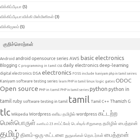
விக்கிப்பீடியா
(5)
விக்கிப்பீடியா:விக்கி மின்மினிகள்
(3)
விக்கிமூலம்
(5)
குறிச்சொற்கள்
basic electronics
AWS
android opensource series
Android
daily electronics
deep-learning
Blogging
css
C programming in tamil
electronics
DSA
digital electronics
include
FOSS
kaniyam php in tamil seires
ODOC
Kaniyam software testing series
linux
logic gates
learn PHP in tamil
Open source
python
python in
PHP in tamil
PHP in tamil series
tamil
tamil
ruby
Tamil C++
Thamizh G
software testing in tamil
tlc
கட்டற்ற
Wordpress
எளிய தமிழில் wordpress
Wikipedia
மென்பொருள்
தமிழில் பைத்தான்
சாப்ட்வேர் டெஸ்டிங்
சிறுகதை
கணியம் 23
தமிழ்
பைத்தான்
தினம்-ஒரு-கட்டளை
தொடர்கள்
துருவங்கள்