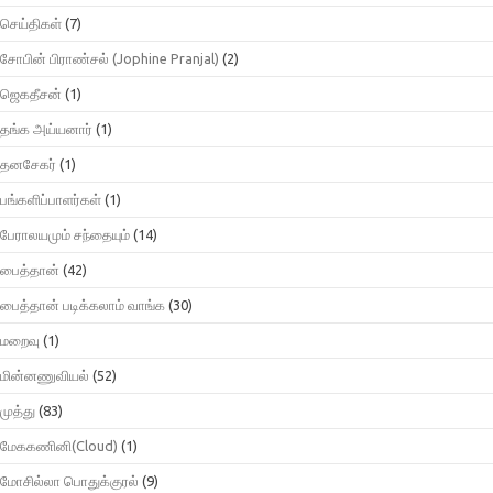
செய்திகள்
(7)
சோபின் பிராண்சல் (Jophine Pranjal)
(2)
ஜெகதீசன்
(1)
தங்க அய்யனார்
(1)
தனசேகர்
(1)
பங்களிப்பாளர்கள்
(1)
பேராலயமும் சந்தையும்
(14)
பைத்தான்
(42)
பைத்தான் படிக்கலாம் வாங்க
(30)
மறைவு
(1)
மின்னணுவியல்
(52)
முத்து
(83)
மேககணினி(Cloud)
(1)
மோசில்லா பொதுக்குரல்
(9)