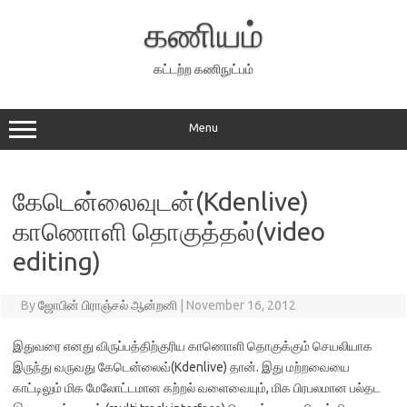
Skip
to
கணியம்
content
கட்டற்ற கணிநுட்பம்
Menu
கேடென்லைவுடன்(Kdenlive)
காணொளி தொகுத்தல்(video
editing)
By
ஜோபின் பிராஞ்சல் ஆன்றனி
|
November 16, 2012
இதுவரை எனது விருப்பத்திற்குரிய காணொளி தொகுக்கும் செயலியாக
இருந்து வருவது கேடென்லைவ்(Kdenlive) தான். இது மற்றவையை
காட்டிலும் மிக மேலோட்டமான கற்றல் வளைவையும், மிக பிரபலமான பல்தட