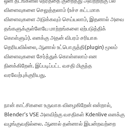
ஒளி தடங்களில் நேரத்தை குறைத்து அவற்றிற்கு பல
விளைவுகளை செலுத்தலாம் (உச்ச கட்டமாக
விளைவுகளை அடுக்கவும் செய்யலாம், இதனால் அவை
தங்களுக்குள்ளேயே மாற்றங்களை ஏற்படுத்திக்
கொள்ளும்). எனக்கு அதன் விபரம் சரியாக
தெரியவில்லை, ஆனால் உட்பொருத்தி(plugin) மூலம்
விளைவுகளை சேர்த்துக் கொள்ளலாம் என
நினக்கிறேன். இப்படிப்பட்ட வசதி மிகுந்த
வரவேற்புக்குரியது.
நான் காட்சிகளை உருவாக விழைகிறேன் என்றால்,
Blender’s VSE அளவிற்கு வசதிகள் Kdenlive எனக்கு
வழங்குவதில்லை. ஆனால் தன்னால் இயன்றவற்றை