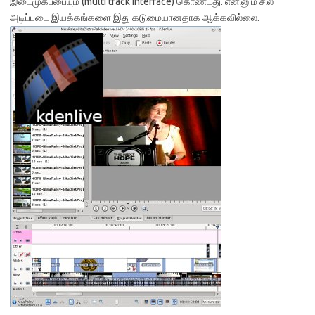
இடைமுகப்பையும் (multi track interface) கொண்டது. எனினும் சில
அடிப்படை இயக்கங்களை இது கடுமையானதாக ஆக்கவில்லை.