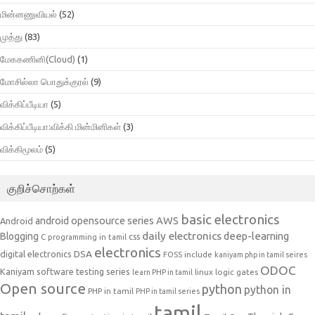
மின்னணுவியல்
(52)
முத்து
(83)
மேககணினி(Cloud)
(1)
மோசில்லா பொதுக்குரல்
(9)
விக்கிப்பீடியா
(5)
விக்கிப்பீடியா:விக்கி மின்மினிகள்
(3)
விக்கிமூலம்
(5)
குறிச்சொற்கள்
basic electronics
AWS
android opensource series
Android
daily electronics
deep-learning
Blogging
css
C programming in tamil
electronics
DSA
digital electronics
include
FOSS
kaniyam php in tamil seires
ODOC
Kaniyam software testing series
linux
logic gates
learn PHP in tamil
Open source
python
python in
PHP in tamil
PHP in tamil series
tamil