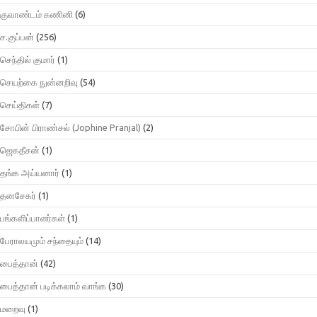
குவாண்டம் கணினி
(6)
ச.குப்பன்
(256)
செந்தில் குமார்
(1)
செயற்கை நுன்னறிவு
(54)
செய்திகள்
(7)
சோபின் பிராண்சல் (Jophine Pranjal)
(2)
ஜெகதீசன்
(1)
தங்க அய்யனார்
(1)
தனசேகர்
(1)
பங்களிப்பாளர்கள்
(1)
பேராலயமும் சந்தையும்
(14)
பைத்தான்
(42)
பைத்தான் படிக்கலாம் வாங்க
(30)
மறைவு
(1)