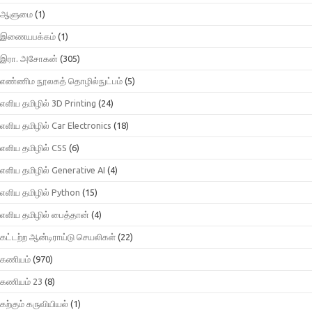
ஆளுமை
(1)
இணையபக்கம்
(1)
இரா. அசோகன்
(305)
எண்ணிம நூலகத் தொழில்நுட்பம்
(5)
எளிய தமிழில் 3D Printing
(24)
எளிய தமிழில் Car Electronics
(18)
எளிய தமிழில் CSS
(6)
எளிய தமிழில் Generative AI
(4)
எளிய தமிழில் Python
(15)
எளிய தமிழில் பைத்தான்
(4)
கட்டற்ற ஆன்டிராய்டு செயலிகள்
(22)
கணியம்
(970)
கணியம் 23
(8)
கற்கும் கருவியியல்
(1)