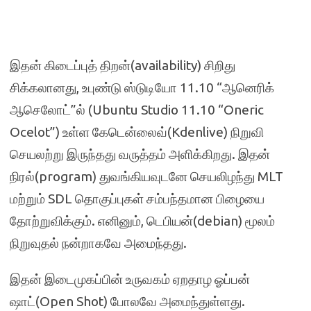
இதன் கிடைப்புத் திறன்(availability) சிறிது
சிக்கலானது, உபுண்டு ஸ்டுடியோ 11.10 “ஆனெரிக்
ஆசெலோட்”ல் (Ubuntu Studio 11.10 “Oneric
Ocelot”) உள்ள கேடென்லைவ்(Kdenlive) நிறுவி
செயலற்று இருந்தது வருத்தம் அளிக்கிறது. இதன்
நிரல்(program) துவங்கியவுடனே செயலிழந்து MLT
மற்றும் SDL தொகுப்புகள் சம்பந்தமான பிழையை
தோற்றுவிக்கும். எனினும், டெபியன்(debian) மூலம்
நிறுவுதல் நன்றாகவே அமைந்தது.
இதன் இடைமுகப்பின் உருவகம் ஏறதாழ ஓப்பன்
ஷாட்(Open Shot) போலவே அமைந்துள்ளது.