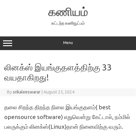
Skip
to
கணியம்
content
கட்டற்ற கணிநுட்பம்
Menu
லினக்ஸ் இயங்குதளத்திற்கு 33
வயதாகிறது!
By
srikaleeswarar
|
August 25, 2024
தலை சிறந்த திறந்த நிலை இயங்குதளம்( best
opensource software) எதுவென்று கேட்டால், நம்மில்
பலருக்கும் லினக்ஸ்(Linux)தான் நினைவிற்கு வரும்.