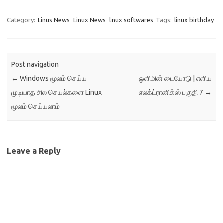
Category:
Linus News
Linux News
linux softwares
Tags:
linux birthday
Post navigation
←
Windows மூலம் செய்ய
ஒளிமின் டையோடு | எளிய
முடியாத சில செயல்களை Linux
எலக்ட்ரானிக்ஸ் பகுதி 7
→
மூலம் செய்யலாம்
Leave a Reply