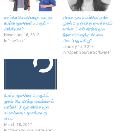
n
s
d
i
e
s
i
o
n
n
i
n
w
n
s
n
n
)
e
i
n
e
w
n
சுதந்திர மென்பொருள் மற்றும்
திறந்த மூல மென்பொருளில்
e
w
w
n
திறந்த மூல மென்பொருள் –
முதல் அடி எடுத்து வைக்கலாம்
w
w
i
e
w
i
n
w
வித்தியாசம்
வாங்க! 5. ஏன் திறந்த மூல
i
n
d
w
November 16, 2012
நிரலாளர்களுக்கு வேலை
n
d
o
i
d
o
w
n
In "கணியம்"
கிடைப்பது எளிது?
o
w
)
d
January 15, 2017
w
)
o
)
w
In "Open Source Software"
)
திறந்த மூல மென்பொருளில்
முதல் அடி எடுத்து வைக்கலாம்
வாங்க! 13. ஒரு திறந்த மூல
சமூகத்தை உருவாக்குவது
எப்படி
March 18, 2017
In "Open Source Software"