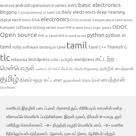
basic electronics
AWS
android opensource series
Android
daily electronics
deep-learning
Blogging
css
C programming in tamil
electronics
DSA
digital electronics
include
FOSS
kaniyam php in tamil seires
ODOC
Kaniyam software testing series
linux
logic gates
learn PHP in tamil
Open source
python
python in
PHP in tamil
PHP in tamil series
tamil
tamil
ruby
Tamil C++
Thamizh G
software testing in tamil
tlc
கட்டற்ற
Wordpress
எளிய தமிழில் wordpress
Wikipedia
மென்பொருள்
தமிழில் பைத்தான்
சாப்ட்வேர் டெஸ்டிங்
சிறுகதை
கணியம் 23
தமிழ்
பைத்தான்
தினம்-ஒரு-கட்டளை
தொடர்கள்
துருவங்கள்
மொசில்லா
கணியம் இதழின் படைப்புகள் அனைத்தும், கிரியேடிவ் காமன்ஸ் என்ற
உரிமையில் வெளியிடப்படுகின்றன. இதன் மூலம், நீங்கள் o~யாருடனும்
பகிர்ந்து கொள்ளலாம். ~o~ திருத்தி எழுதி வெளியிடலாம். ~o~ வணிக
ரீதியிலும்யன்படுத்தலாம். ஆனால், மூல கட்டுரை, ஆசிரியர் மற்றும்