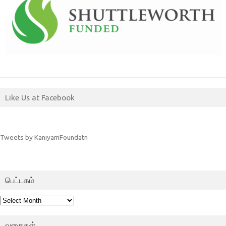
Like Us at Facebook
Tweets by KaniyamFoundatn
பெட்டகம்
பெட்டகம்
வகைகள்