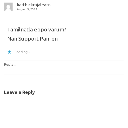
karthickrajalearn
August 5, 2017
Tamilnatla eppo varum?
Nan Support Panren
Loading...
↓
Reply
Leave a Reply