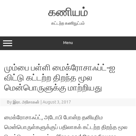
Skip
to
கணியம்
content
கட்டற்ற கணிநுட்பம்
Menu
மும்பை பள்ளி மைக்ரோசாஃப்ட்-ஐ
விட்டு கட்டற்ற திறந்த மூல
மென்பொருளுக்கு மாற்றியது
By
இரா. அசோகன்
|
August 3, 2017
மைக்ரோசாஃப்ட், அடோபி போன்ற தனியுரிம
மென்பொருள்களுக்குப் பதிலாகக் கட்டற்ற திறந்த மூல