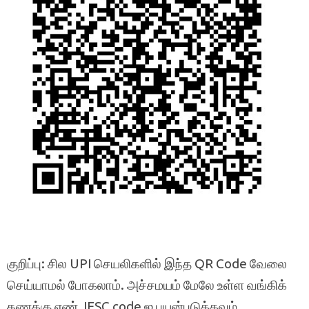
குறிப்பு: சில UPI செயலிகளில் இந்த QR Code வேலை
செய்யாமல் போகலாம். அச்சமயம் மேலே உள்ள வங்கிக்
கணக்கு எண், IFSC code ஐ பயன்படுத்தவும்.