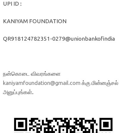
UPI ID :
KANIYAM FOUNDATION
QR918124782351-0279@unionbankofindia
நன்கொடை விவரங்களை
க்கு மின்னஞ்சல்
kaniyamfoundation@gmail.com
அனுப்புங்கள்.