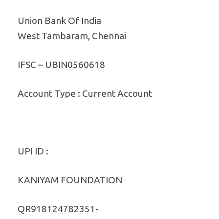
Union Bank Of India
West Tambaram, Chennai
IFSC – UBIN0560618
Account Type : Current Account
UPI ID :
KANIYAM FOUNDATION
QR918124782351-