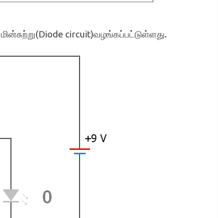
சுற்று(Diode circuit)வழங்கப்பட்டுள்ளது.