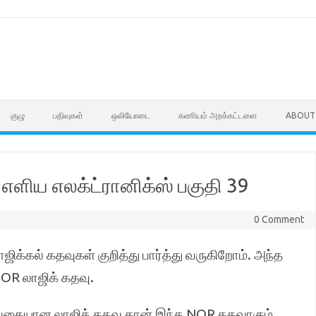
குழு
பதிவுகள்
ஒலியோடை
கணியம் அறக்கட்டளை
ABOUT
ளிய எலக்ட்ரானிக்ஸ் பகுதி 39
0 Comment
ஜிக்கல் கதவுகள் குறித்து பார்த்து வருகிறோம். அந்த
NOR லாஜிக் கதவு.
ழி வகையான லாஜிக் கதவு தான் இந்த NOR கதவாகும்.