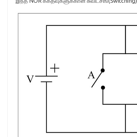
இந்த NOR க்கதவுகளுக்கான சுவிட்சிங்(Switching) மி