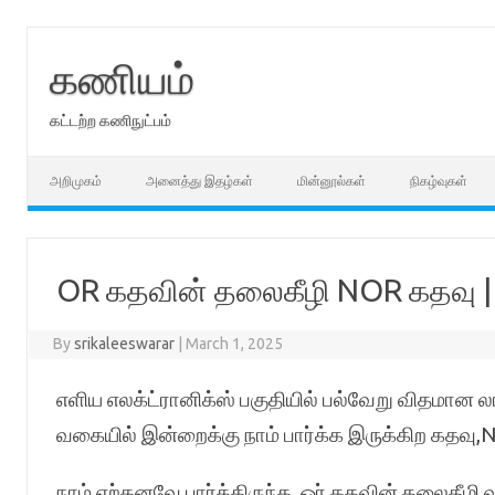
Skip
to
content
கணியம்
கட்டற்ற கணிநுட்பம்
அறிமுகம்
அனைத்து இதழ்கள்
மின்னூல்கள்
நிகழ்வுகள்
OR கதவின் தலைகீழி NOR கதவு | எ
By
srikaleeswarar
|
March 1, 2025
எளிய எலக்ட்ரானிக்ஸ் பகுதியில் பல்வேறு விதமான லா
வகையில் இன்றைக்கு நாம் பார்க்க இருக்கிற கதவு,
நாம் ஏற்கனவே பார்த்திருந்த, ஓர் கதவின் தலைகீ