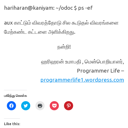
hariharan@kaniyam: ~/odoc $ ps -ef
aux காட்டும் விவரத்தோடு சில கூடுதல் விவரங்களை
மேற்கண்ட கட்டளை அளிக்கிறது.
நன்றி!
ஹரிஹரன் உமாபதி , மென்பொறியாளர்,
Programmer Life –
programmerlife1.wordpress.com
பகிர்ந்து கொள்க
C
C
C
C
C
l
l
l
l
l
i
i
i
i
i
c
c
c
c
c
k
k
k
k
k
t
t
t
t
t
Like this:
o
o
o
o
o