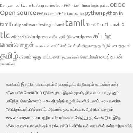
ODOC
Kaniyam software testing series
linux
logic gates
learn PHP in tamil
Open source
python
python in
PHP in tamil
PHP in tamil series
tamil
tamil
ruby
Tamil C++
Thamizh G
software testing in tamil
tlc
கட்டற்ற
Wordpress
எளிய தமிழில் wordpress
Wikipedia
மென்பொருள்
தமிழில் பைத்தான்
சாப்ட்வேர் டெஸ்டிங்
சிறுகதை
கணியம் 23
தமிழ்
பைத்தான்
தினம்-ஒரு-கட்டளை
தொடர்கள்
துருவங்கள்
மொசில்லா
கணியம் இதழின் படைப்புகள் அனைத்தும், கிரியேடிவ் காமன்ஸ் என்ற
உரிமையில் வெளியிடப்படுகின்றன. இதன் மூலம், நீங்கள் o~யாருடனும்
பகிர்ந்து கொள்ளலாம். ~o~ திருத்தி எழுதி வெளியிடலாம். ~o~ வணிக
ரீதியிலும்யன்படுத்தலாம். ஆனால், மூல கட்டுரை, ஆசிரியர் மற்றும்
www.kaniyam.com பற்றிய விவரங்களை சேர்த்து தர வேண்டும். இதே
உரிமைகளை யாவருக்கும் தர வேண்டும். கிரியேடிவ் காமன்ஸ் என்ற உரிமையில்