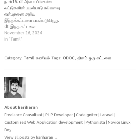
நாள்15: df அமைப்பில் உள்ள
பயன்படுகிறது. லினக்ஸ்
(default) அமைப்பாக 10
வட்டுகளின் பயன்பாடு எவ்வளவு
கட்டளைகள் அனைத்திலும்
வரிகளை அளிக்கிறது.
என்பதனை அறிய
கட்டளைகளோடு சில தெரிவுகள்
இருநிலை தரவுகளைக்கொண்ட
இந்தக்கட்டளை பயன்படுகிறது.
கொடுக்கப்படும் அவ்வாறு
கோப்புகளாக இருப்பின்
df: இந்த கட்டளை
PWD கட்டளையோடு இரு
அவற்றில் உள்ள உரை மற்றும்
இணைக்கப்பட்ட சேமிப்பிட
November 26, 2024
தெரிவுகள்
குறியீடுகளை காண்பிக்கிறது.
விவரங்களை குறிப்பாக மொத்த
In "Tamil"
கொடுக்கப்பட்டுள்ளது. அவை…
பல கோப்புகளை…
அளவு, பயன்படுத்தப்பட்ட அளவு,
பயன்பாட்டிற்கு இருக்கும்
சேமிப்பிட அளவு ஆகியவற்றை
Category:
Tamil
கணியம்
Tags:
ODOC
,
தினம்-ஒரு-கட்டளை
காட்டுகிறது. தொடரியல்:
hariharan@kaniyam: ~/odoc/
$ df தெரிவுகள்: -h: இந்த
தெரிவானது கோப்பின்
அளவுகளை வெறும்
பைட்டுகளில் காட்டாமல் mb,gb
எனும் எளிதில் புரிந்துகொள்ளும்
About hariharan
வகையில் அளிக்கிறது. Syntax:
df…
Freelance Consultant | PHP Developer | Codeigniter | Laravel |
Customized Web Application development | Pythonista | Novice Linux
Boy
View all posts by hariharan
→