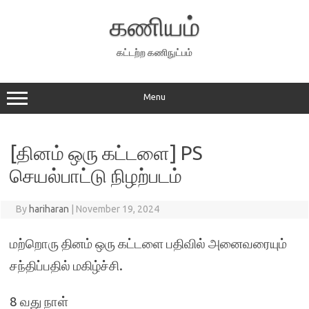
Skip
to
கணியம்
content
கட்டற்ற கணிநுட்பம்
Menu
[தினம் ஒரு கட்டளை] PS
செயல்பாட்டு நிழற்படம்
By
hariharan
|
November 19, 2024
மற்றொரு தினம் ஒரு கட்டளை பதிவில் அனைவரையும்
சந்திப்பதில் மகிழ்ச்சி.
8 வது நாள்