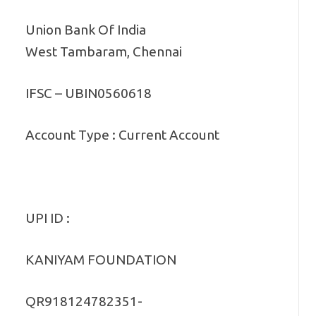
Union Bank Of India
West Tambaram, Chennai
IFSC – UBIN0560618
Account Type : Current Account
UPI ID :
KANIYAM FOUNDATION
QR918124782351-