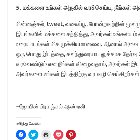
5. மக்களை உங்கள் அருகில் வரச்செய்ய, நீங்கள் அவ
மின்னஞ்சல், tweet, வலைப்பூ, போன்றவற்றின் மூ
இடங்களில் மக்களை சந்தித்து, அவர்கள் உங்களிடம்
உரையாடல்கள் மிக முக்கியமானவை. ஆனால் அவை இறு
ஒரு பொது இடத்தை, கலந்துரையாடலுக்காக தேர்வு செ
வரவேண்டும் என நீங்கள் விழைவதால், அவர்கள் இடத்
அவர்களை உங்கள் இடத்திற்கு வர வழி செய்கிறீர்கள்
~ஜோபின் பிராஞ்சல் ஆன்றனி
பகிர்ந்து கொள்க
C
C
C
C
C
l
l
l
l
l