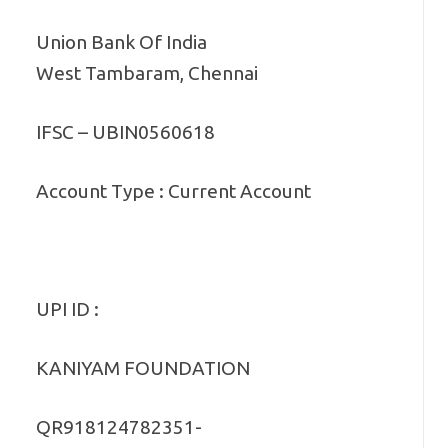
Union Bank Of India
West Tambaram, Chennai
IFSC – UBIN0560618
Account Type : Current Account
UPI ID :
KANIYAM FOUNDATION
QR918124782351-