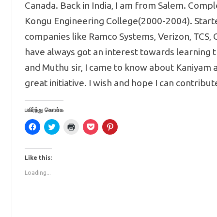
Canada. Back in India, I am from Salem. Comple
Kongu Engineering College(2000-2004). Starte
companies like Ramco Systems, Verizon, TCS, C
have always got an interest towards learning t
and Muthu sir, I came to know about Kaniyam a
great initiative. I wish and hope I can contrib
பகிர்ந்து கொள்க
C
C
C
C
C
l
l
l
l
l
i
i
i
i
i
c
c
c
c
c
k
k
k
k
k
t
t
t
t
t
Like this:
o
o
o
o
o
s
s
p
s
s
Loading...
h
h
r
h
h
a
a
i
a
a
r
r
n
r
r
e
e
t
e
e
o
o
(
o
o
n
n
O
n
n
F
T
p
P
P