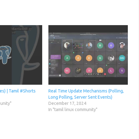
res) | Tamil #Shorts
Real Time Update Mechanisms (Polling,
Long Polling, Server Sent Events)
munity"
December 17, 2024
In "tamil linux community"