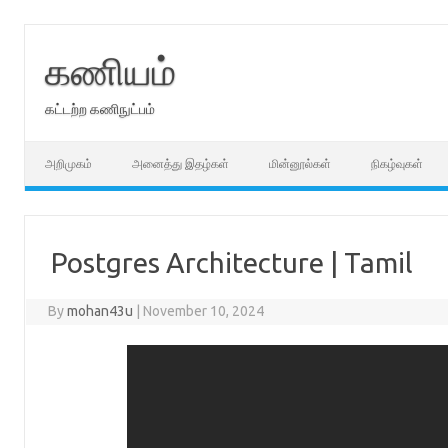
Skip
to
content
கணியம்
கட்டற்ற கணிநுட்பம்
அறிமுகம்
அனைத்து இதழ்கள்
மின்னூல்கள்
நிகழ்வுகள்
Postgres Architecture | Tamil
By
mohan43u
|
November 10, 2024