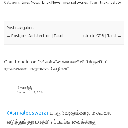
கொண்டாலே போதுமானது! பல
Category:
Linus News
Linux News
linux softwares
Tags:
linux
,
safety
செய்திகளைத் தெரிந்து
கொள்ள முடியும். டெர்மினலைத்
திறந்து கொள்ளுங்கள்.
கட்டளை #1: வன்பொருள்
Post navigation
பற்றிய தகவல்களைத் தெரிந்து
←
Postgres Architecture | Tamil
Intro to GDB | Tamil
→
கொள்ள, sudo lshw இப்போது
பல தகவல்கள்…
One thought on “
உங்கள் லினக்ஸ் கணினியில் தனிப்பட்ட
தகவல்களை பாதுகாக்க 3 வழிகள்
”
பிரசாந்த்
November 15, 2024
@srikaleeswarar
யாரு வேணும்னாலும் தகவல
எடுத்துக்குற மாதிரி எப்படிங்க வைக்கிறது