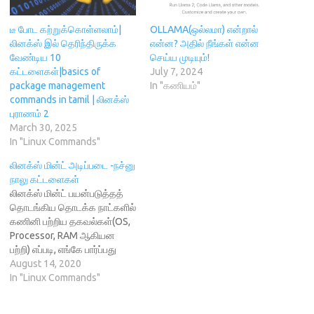
O
p
w
e
(
p
e
i
n
O
e
n
n
s
p
n
s
d
i
e
டீ போட கற்றுக்கொள்ளலாம்|
OLLAMA(ஒல்லமா) என்றால்
s
i
o
n
n
லினக்ஸ் இல் தெரிந்திருக்க
என்ன? அதில் நீங்கள் என்ன
i
n
w
n
s
n
n
)
e
i
வேண்டிய 10
செய்ய முடியும்!
n
e
w
n
கட்டளைகள்|basics of
July 7, 2024
e
w
w
n
w
w
i
e
package management
In "கணியம்"
w
i
n
w
commands in tamil | லினக்ஸ்
i
n
d
w
n
d
o
i
புராணம் 2
d
o
w
n
March 30, 2025
o
w
)
d
w
)
o
In "Linux Commands"
)
w
)
லினக்ஸ் மின்ட் அடிப்படை -நச்னு
நாலு கட்டளைகள்
லினக்ஸ் மின்ட் பயன்படுத்தத்
தொடங்கிய தொடக்க நாட்களில்
கணினி பற்றிய தகவல்கள்(OS,
Processor, RAM ஆகியன
பற்றி) எப்படி, எங்கே பார்ப்பது
எனத் தேடிக் கொண்டிருந்தேன்.
August 14, 2020
அவற்றின் சுருக்கம் தான்
In "Linux Commands"
இங்கே! சின்னச் சின்ன சில
கட்டளைகளைத் தெரிந்து