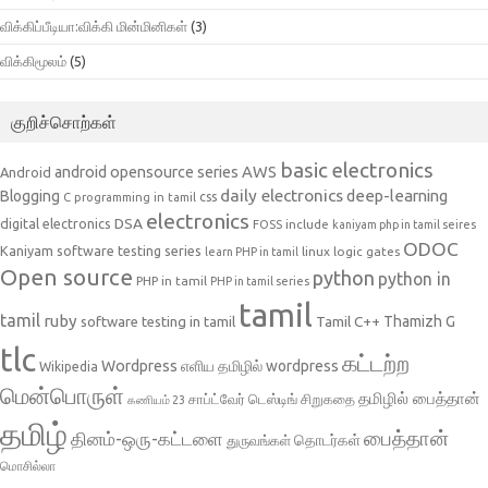
விக்கிப்பீடியா:விக்கி மின்மினிகள்
(3)
விக்கிமூலம்
(5)
குறிச்சொற்கள்
basic electronics
AWS
android opensource series
Android
daily electronics
deep-learning
Blogging
css
C programming in tamil
electronics
DSA
digital electronics
include
FOSS
kaniyam php in tamil seires
ODOC
Kaniyam software testing series
linux
logic gates
learn PHP in tamil
Open source
python
python in
PHP in tamil
PHP in tamil series
tamil
tamil
ruby
Tamil C++
Thamizh G
software testing in tamil
tlc
கட்டற்ற
Wordpress
எளிய தமிழில் wordpress
Wikipedia
மென்பொருள்
தமிழில் பைத்தான்
சாப்ட்வேர் டெஸ்டிங்
சிறுகதை
கணியம் 23
தமிழ்
பைத்தான்
தினம்-ஒரு-கட்டளை
தொடர்கள்
துருவங்கள்
மொசில்லா