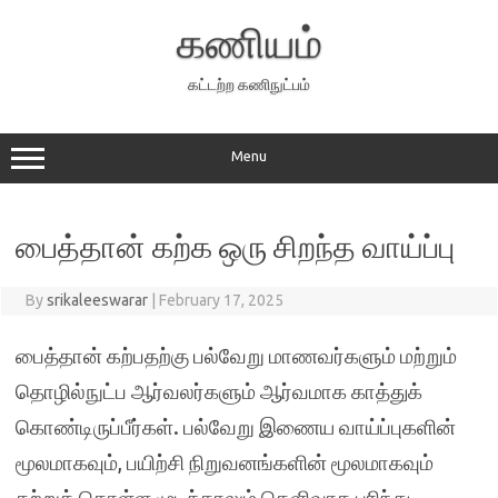
Skip
to
கணியம்
content
கட்டற்ற கணிநுட்பம்
Menu
பைத்தான் கற்க ஒரு சிறந்த வாய்ப்பு
By
srikaleeswarar
|
February 17, 2025
பைத்தான் கற்பதற்கு பல்வேறு மாணவர்களும் மற்றும்
தொழில்நுட்ப ஆர்வலர்களும் ஆர்வமாக காத்துக்
கொண்டிருப்பீர்கள். பல்வேறு இணைய வாய்ப்புகளின்
மூலமாகவும், பயிற்சி நிறுவனங்களின் மூலமாகவும்