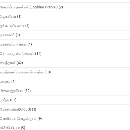
சோபின் பிராண்சல் (Jophine Pranjal)
(2)
ஜெகதீசன்
(1)
தங்க அய்யனார்
(1)
தனசேகர்
(1)
பங்களிப்பாளர்கள்
(1)
பேராலயமும் சந்தையும்
(14)
பைத்தான்
(42)
பைத்தான் படிக்கலாம் வாங்க
(30)
மறைவு
(1)
மின்னணுவியல்
(52)
முத்து
(83)
மேககணினி(Cloud)
(1)
மோசில்லா பொதுக்குரல்
(9)
விக்கிப்பீடியா
(5)