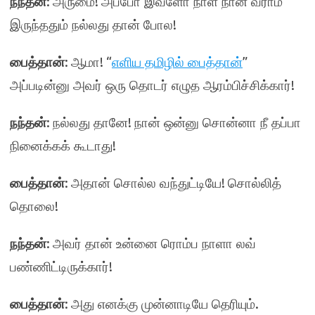
:
!
நந்தன்
அருமை
அப்போ இவ்ளோ நாள் நான் வராம
!
இருந்ததும் நல்லது தான் போல
:
! “
”
பைத்தான்
ஆமா
எளிய தமிழில் பைத்தான்
!
அப்படின்னு அவர் ஒரு தொடர் எழுத ஆரம்பிச்சிக்கார்
:
!
நந்தன்
நல்லது தானே
நான் ஒன்னு சொன்னா நீ தப்பா
!
நினைக்கக் கூடாது
:
!
பைத்தான்
அதான் சொல்ல வந்துட்டியே
சொல்லித்
!
தொலை
:
நந்தன்
அவர் தான் உன்னை ரொம்ப நாளா லவ்
!
பண்ணிட்டிருக்கார்
:
.
பைத்தான்
அது எனக்கு முன்னாடியே தெரியும்