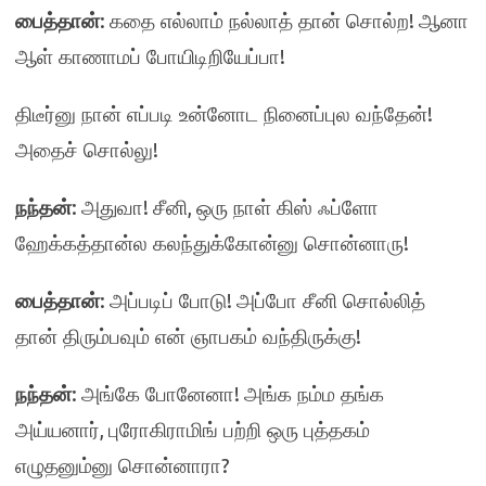
:
!
பைத்தான்
கதை எல்லாம் நல்லாத் தான் சொல்ற
ஆனா
!
ஆள் காணாமப் போயிடிறியேப்பா
!
திடீர்னு நான் எப்படி உன்னோட நினைப்புல வந்தேன்
!
அதைச் சொல்லு
:
!
,
நந்தன்
அதுவா
சீனி
ஒரு நாள் கிஸ் ஃப்ளோ
!
ஹேக்கத்தான்ல கலந்துக்கோன்னு சொன்னாரு
:
!
பைத்தான்
அப்படிப் போடு
அப்போ சீனி சொல்லித்
!
தான் திரும்பவும் என் ஞாபகம் வந்திருக்கு
:
!
நந்தன்
அங்கே போனேனா
அங்க நம்ம தங்க
,
அய்யனார்
புரோகிராமிங் பற்றி ஒரு புத்தகம்
?
எழுதனும்னு சொன்னாரா