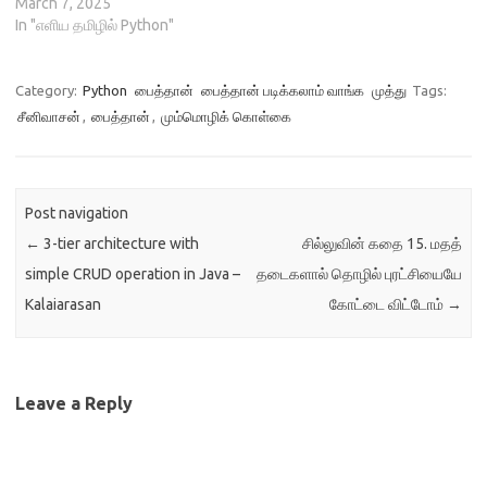
March 7, 2025
python/blob/main/syllabus.
In "எளிய தமிழில் Python"
md எல்லா பாடங்களும் இங்கே
பதிவேற்றப்படும் :
github.com/makereading/Bat
Category:
Python
பைத்தான்
பைத்தான் படிக்கலாம் வாங்க
முத்து
Tags:
ch-1-DSA-with-python
Youtube:
சீனிவாசன்
,
பைத்தான்
,
மும்மொழிக் கொள்கை
https://www.youtube.com/w
atch?
v=pvVsnpYDqh8&list=PLiut
OxBS1MiyuqZfRH-
Post navigation
NGv2GcbIn1mmZ2 அனுமதி
←
3-tier architecture with
சில்லுவின் கதை 15. மதத்
இலவசம். அனைவரும் வருக.
simple CRUD operation in Java –
தடைகளால் தொழில் புரட்சியையே
Kalaiarasan
கோட்டை விட்டோம்
→
Leave a Reply