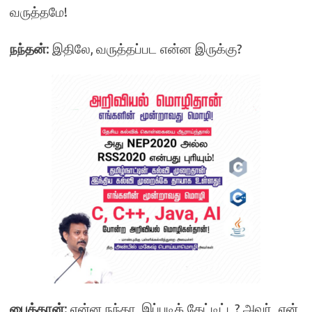
!
வருத்தமே
:
,
?
நந்தன்
இதிலே
வருத்தப்பட என்ன இருக்கு
:
,
?
பைத்தான்
என்ன நந்தா
இப்படிக் கேட்டிட்ட
அவர், என்