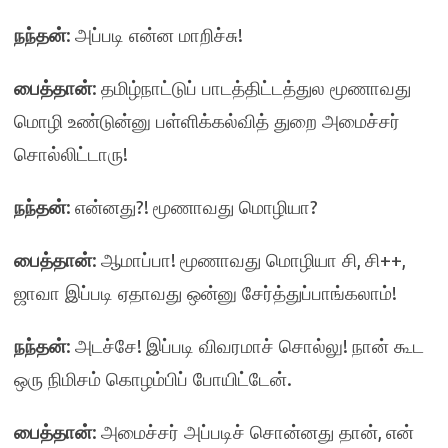
:
!
நந்தன்
அப்படி என்ன மாறிச்சு
:
பைத்தான்
தமிழ்நாட்டுப் பாடத்திட்டத்துல மூணாவது
மொழி உண்டுன்னு பள்ளிக்கல்வித் துறை அமைச்சர்
!
சொல்லிட்டாரு
:
?!
?
நந்தன்
என்னது
மூணாவது மொழியா
:
!
,
++,
பைத்தான்
ஆமாப்பா
மூணாவது மொழியா சி
சி
!
ஜாவா இப்படி ஏதாவது ஒன்னு சேர்த்துப்பாங்கலாம்
:
!
!
நந்தன்
அடச்சே
இப்படி விவரமாச் சொல்லு
நான் கூட
.
ஒரு நிமிசம் கொழம்பிப் போயிட்டேன்
:
,
பைத்தான்
அமைச்சர் அப்படிச் சொன்னது தான்
என்