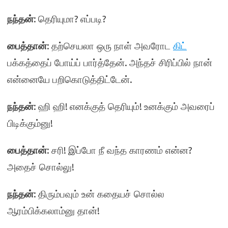
:
?
?
நந்தன்
தெரியுமா
எப்படி
:
பைத்தான்
தற்செயலா ஒரு நாள் அவரோட
கிட்
.
பக்கத்தைப் போய்ப் பார்த்தேன்
அந்தச் சிரிப்பில் நான்
.
என்னையே பறிகொடுத்திட்டேன்
:
!
!
நந்தன்
ஹி ஹி
எனக்குத் தெரியும்
உனக்கும் அவரைப்
!
பிடிக்கும்னு
:
!
?
பைத்தான்
சரி
இப்போ நீ வந்த காரணம் என்ன
!
அதைச் சொல்லு
:
நந்தன்
திரும்பவும் உன் கதையச் சொல்ல
!
ஆரம்பிக்கலாம்னு தான்