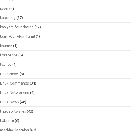
jquery
(2)
kanchilug
(57)
kaniyam foundation
(52)
learn-GenAI-in-Tamil
(1)
lexeme
(1)
libreoffice
(6)
license
(1)
Linus News
(9)
Linux Commands
(31)
Linux Networking
(6)
Linux News
(46)
linux softwares
(43)
LUbuntu
(6)
machine-learning
(67)