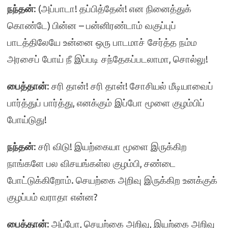
: (
!
!
நந்தன்
அப்பாடா
தப்பித்தேன்
என நினைத்துக்
)
–
கொண்டே
பின்ன
பன்னிரண்டாம் வகுப்புப்
பாடத்திலேயே உன்னை ஒரு பாடமாச் சேர்த்த நம்ம
,
!
அரசைப் போய் நீ இப்படி சந்தேகப்படலாமா
சொல்லு
:
!
!
பைத்தான்
சரி தான்
சரி தான்
சோசியல் மீடியாவைப்
,
பார்த்துப் பார்த்து
எனக்கும் இப்போ மூளை குழம்பிப்
!
போய்டுது
:
!
நந்தன்
சரி விடு
இயற்கையா மூளை இருக்கிற
,
நாங்களே பல விசயங்கள்ல குழம்பி
சண்டை
.
போட்டுக்கிறோம்
செயற்கை அறிவு இருக்கிற உனக்குக்
?
குழப்பம் வராதா என்ன
:
,
,
பைத்தான்
அப்போ
செயற்கை அறிவு
இயற்கை அறிவு