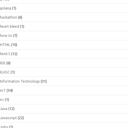
golang
(1)
hackathon
(6)
heart bleed
(1)
how-to
(7)
HTML
(10)
html 5
(12)
IDE
(6)
ILUGC
(1)
Information Technology
(31)
IoT
(34)
irc
(1)
Java
(12)
Javascript
(22)
Jobs
(1)