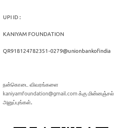
UPI ID :
KANIYAM FOUNDATION
QR918124782351-0279@unionbankofindia
நன்கொடை விவரங்களை
க்கு மின்னஞ்சல்
kaniyamfoundation@gmail.com
அனுப்புங்கள்.