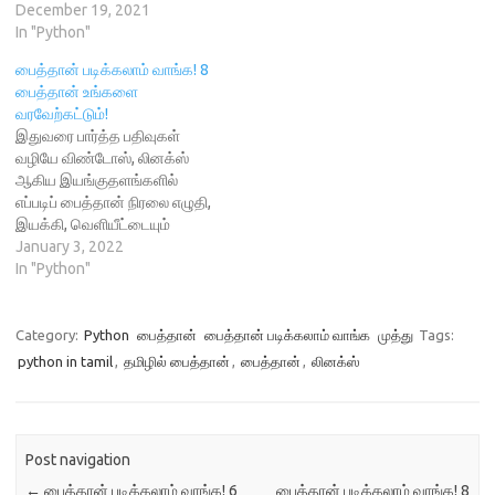
w
i
n
w
December 19, 2021
i
n
d
w
In "Python"
n
d
o
i
d
o
w
n
o
w
)
d
பைத்தான் படிக்கலாம் வாங்க! 8
w
)
o
)
w
பைத்தான் உங்களை
)
வரவேற்கட்டும்!
இதுவரை பார்த்த பதிவுகள்
வழியே விண்டோஸ், லினக்ஸ்
ஆகிய இயங்குதளங்களில்
எப்படிப் பைத்தான் நிரலை எழுதி,
இயக்கி, வெளியீட்டையும்
பார்க்கத் தெரிந்து கொண்டோம்.
January 3, 2022
அந்தப் படியை இன்னும்
In "Python"
ஏறாதவர்கள் ஒரு முறைக்கு
இருமுறை அந்தப் படியை ஏறப்
பழகிக் கொள்ளுங்கள். அந்தப்
Category:
Python
பைத்தான்
பைத்தான் படிக்கலாம் வாங்க
முத்து
Tags:
படியில் முறையாக
python in tamil
,
தமிழில் பைத்தான்
,
பைத்தான்
,
லினக்ஸ்
ஏறியவர்களுக்கு இனி நிரல்
எழுதுவது என்பது எட்டாக்கனி
இல்லை, முழுமையாக எட்டும்
கனி தான்! இப்போது ஒரு நிரல்
Post navigation
எழுதப் போகிறோம். பைத்தான்
நிரல்,…
←
பைத்தான் படிக்கலாம் வாங்க! 6
பைத்தான் படிக்கலாம் வாங்க! 8