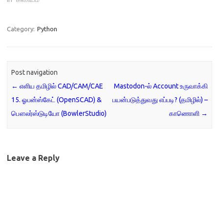
Category:
Python
Post navigation
←
எளிய தமிழில் CAD/CAM/CAE
Mastodon-ல் Account உருவாக்கி
15. ஓபன்ஸ்கேட் (OpenSCAD) &
பயன்படுத்துவது எப்படி? (தமிழில்) –
பௌலர்ஸ்டுடியோ (BowlerStudio)
காணொளி
→
Leave a Reply