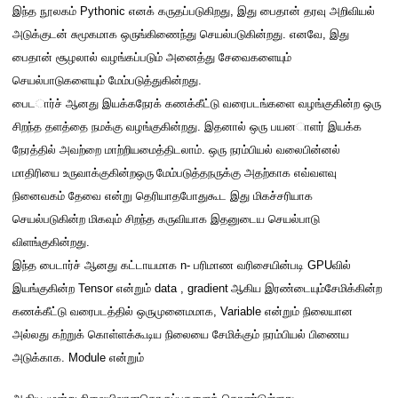
இந்த நூலகம்
Pythonic
எனக் கருதப்படுகிறது
,
இது பைதான் தரவு அறிவியல்
அடுக்குடன் சுமூகமாக ஒருங்கிணை
ந்து செயல்படு
கி
ன்
றது
.
எனவே
,
இது
பைதான் சூழலால் வழங்கப்படும் அனைத்து சேவைகளையும்
செயல்பாடுகளையும் மேம்படுத்துகி
ன்
றது
.
பைட
ா
ர்ச்
ஆன
து
இயக்கநேர
க் கணக்கீட்டு வரைபடங்களை
வழங்குகின்ற ஒரு
சிறந்த தளத்தை
நமக்கு
வழங்குகி
ன்
றது
.
இதனால் ஒரு பயன
ாள
ர் இயக்க
நேரத்தில் அவற்றை மாற்ற
ியமைத்திட
லாம்
.
ஒரு நரம்பியல்
வலைபின்னல்
மாதிரியை உருவாக்க
ுகின்றஒரு
மேம்படுத்தந
ருக்கு
அதற்காக
எவ்வளவு
நினைவகம் தேவை என்று தெரியாதபோது
கூட
இது
மிகச்சரியாக
செயல்படுகின்ற
மிகவும
் சிறந்த கருவியாக இதனுடைய செயல்பாடு
விளங்குகின்றது
.
இந்த
பைட
ர்ச்
ஆனது
கட்டாய
மாக
n-
பரிமாண வரிசை
யின்படி
GPU
வில்
இயங்கு
கின்ற
Tensor
என்றும்
data , gradient
ஆகிய இரண்டையும்
சேமிக்கி
ன்
ற
கணக்கீட்டு வரைபடத்தில்
ஒரு
முனை
மம
ாக
, Variable
என்றும்
நிலை
யான
அல்லது கற்றுக் கொள்ளக்கூடிய
நிலையை
சேமிக்கும் நரம்பியல் பிணைய
அடுக்
காக
. Module
என்றும்