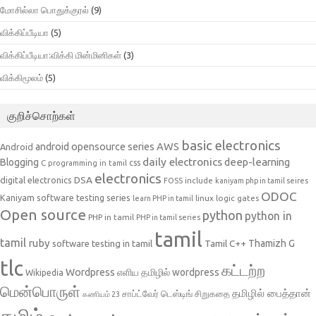
மோசில்லா பொதுக்குரல்
(9)
விக்கிப்பீடியா
(5)
விக்கிப்பீடியா:விக்கி மின்மினிகள்
(3)
விக்கிமூலம்
(5)
குறிச்சொற்கள்
basic electronics
AWS
android opensource series
Android
daily electronics
deep-learning
Blogging
css
C programming in tamil
electronics
DSA
digital electronics
include
FOSS
kaniyam php in tamil seires
ODOC
Kaniyam software testing series
linux
logic gates
learn PHP in tamil
Open source
python
python in
PHP in tamil
PHP in tamil series
tamil
tamil
ruby
Tamil C++
Thamizh G
software testing in tamil
tlc
கட்டற்ற
Wordpress
எளிய தமிழில் wordpress
Wikipedia
மென்பொருள்
தமிழில் பைத்தான்
சாப்ட்வேர் டெஸ்டிங்
சிறுகதை
கணியம் 23
தமிழ்