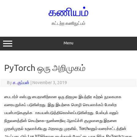
Skip
to
கணியம்
content
கட்டற்ற கணிநுட்பம்
Menu
PyTorch ஒரு அறிமுகம்
By
ச. குப்பன்
|
November 3, 2019
பைடார்
ச் என்பது
பைதானிற்கான
ஒரு திறமூல இயந்திர கற்றல் நூலகமாக
வரையறுக்கப் படுகி
ன்
றது
.
இது இயற்கை மொழி செயலாக்கம் போன்ற
பயன்பாடுகளுக்க
ா
க
பயன்படுத்த
ிகொள்ள
ப்படுகி
ன்
றது
.
பேஸ்புக்
எனும்
நிறுவனத்தின்
செயற்கை
–
நுண்ணறிவு ஆராய்ச்சி குழு
வானது
இதனை
முதன்முதல்
உருவாக்கியது
அதாவது
முதலில்
, Torch
எனும்
வரைச்சட்டத்தி
ன்
அடிப்படையில்
LusJIT
இ
ற்கான பைத்தான்
மேலட்டையாக
இந்த
PyTorch
ஆனது