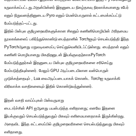
உருவாக்கப்பட்டது
.
அதன்பின்னர்
இதனுடைய
நிகழ்தகவு நிரலாக்க
மானது
உ
பேர
எனும் நிறுவனத்தினு
டைய
Pyro
எனும்
மென்பொருள
ால்
கட்டமைக்கப்பட்டு
மேம்படுத்தப்
–
பட்டது
.
இதில்
பின்
புல
குறி
முறைவரிகளுக்
கான சி
எனும் கணினிமொழியின்
அதே
மைய
நூலகங்களைப் பகிர
்ந்துகொண்டு
பை
த்
தானில்
Torch
ஐ
யும்
செயல்படுத்த
ி
இந்த
PyTorch
ஆனது
மறுவடிவம
ைப்பு செய்து
வெளியிடப்ட்டுள்ள
து
.
பை
த்
தான்
எனும்
கணினி
மொழி
யானது
மிக
திற
னுடன்
இயங்க
ுவதற்காக
PyTorch
மேம்படுத்துந
ர்கள் இத
னுடைய
பின்
புல
குறி
முறைவரி
களை
சரிசெய்த
மேம்படுத்தியுள்ள
னர்
.
மேலும்
GPU
அடிப்படையிலான வன்பொருள்
முடுக்க
த்தையு
ம்
, Lua
வை
அடிப்படையாகக் கொண்ட
Torch
ஐ
உருவாக்கி
விரிவாக்க
வசதி
களையும்
இதில்
கொண்டுவந்
த
ுள்ள
னர்
.
இதன் வசதி வாய்ப்புகள் பின்வருமாறு
பைடார்ச்
சின்
API
ஐ
ஆனது
பயன்படுத்த எளிதானது
;
எனவே இத
னை
இய
க்
குவது
ம் செயல்படுத்துவதும்
மிகவும் எளிமையானதாகக்
இருக்
கின்றது
.
அதைவிட
இந்த கட்டமைப்பில் குறி
முறைவரி
களை
செயல்படுத்துவது மிகவும்
எளிதானது
.