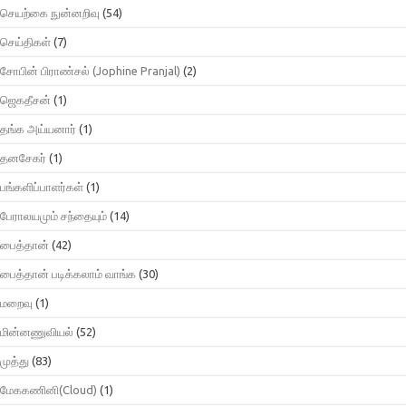
செயற்கை நுன்னறிவு
(54)
செய்திகள்
(7)
சோபின் பிராண்சல் (Jophine Pranjal)
(2)
ஜெகதீசன்
(1)
தங்க அய்யனார்
(1)
தனசேகர்
(1)
பங்களிப்பாளர்கள்
(1)
பேராலயமும் சந்தையும்
(14)
பைத்தான்
(42)
பைத்தான் படிக்கலாம் வாங்க
(30)
மறைவு
(1)
மின்னணுவியல்
(52)
முத்து
(83)
மேககணினி(Cloud)
(1)