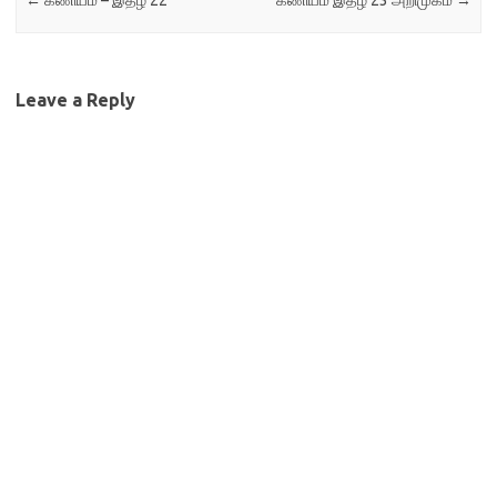
←
கணியம் – இதழ் 22
கணியம் இதழ் 23 அறிமுகம்
→
Leave a Reply