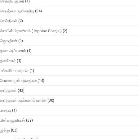
செந்தில் குமார்
(1)
செயற்கை நுன்னறிவு
(54)
செய்திகள்
(7)
சோபின் பிராண்சல் (Jophine Pranjal)
(2)
ஜெகதீசன்
(1)
தங்க அய்யனார்
(1)
தனசேகர்
(1)
பங்களிப்பாளர்கள்
(1)
பேராலயமும் சந்தையும்
(14)
பைத்தான்
(42)
பைத்தான் படிக்கலாம் வாங்க
(30)
மறைவு
(1)
மின்னணுவியல்
(52)
முத்து
(83)