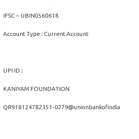
IFSC – UBIN0560618
Account Type : Current Account
UPI ID :
KANIYAM FOUNDATION
QR918124782351-0279@unionbankofindia