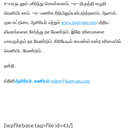
o~
யாருடனும் பகிர்ந்து கொள்ளலாம்
. ~o~
திருத்தி எழுதி
வெளியிடலாம்
. ~o~
வணிக ரீதியிலும்யன்படுத்தலாம்
.
ஆனால்
,
மூல கட்டுரை
,
ஆசிரியர் மற்றும்
www.kaniyam.com
பற்றிய
விவரங்களை சேர்த்து தர வேண்டும்
.
இதே உரிமைகளை
யாவருக்கும் தர வேண்டும்
.
கிரியேடிவ் காமன்ஸ் என்ற உரிமையில்
வெளியிட வேண்டும்
.
நன்றி
.
ஸ்ரீனி
ஆசிரியர்
,
கணியம்
editor@kaniyam.com
[wpfilebase tag=file id=43/]