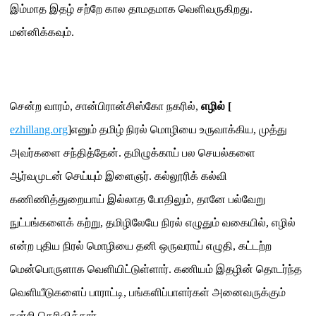
இம்மாத இதழ் சற்றே கால தாமதமாக வெளிவருகிறது
.
மன்னிக்கவும்
.
சென்ற வாரம்
,
சான்பிரான்சிஸ்கோ நகரில்
,
எழில்
[
ezhillang.org
]
எனும் தமிழ் நிரல் மொழியை உருவாக்கிய
,
முத்து
அவர்களை சந்தித்தேன்
.
தமிழுக்காய் பல செயல்களை
ஆர்வமுடன் செய்யும் இளைஞர்
.
கல்லூரிக் கல்வி
கணிணித்துறையாய் இல்லாத போதிலும்
,
தானே பல்வேறு
நுட்பங்களைக் கற்று
,
தமிழிலேயே நிரல் எழுதும் வகையில்
,
எழில்
என்ற புதிய நிரல் மொழியை தனி ஒருவராய் எழுதி
,
கட்டற்ற
மென்பொருளாக வெளியிட்டுள்ளார்
.
கணியம் இதழின் தொடர்ந்த
வெளியீடுகளைப் பாராட்டி
,
பங்களிப்பாளர்கள் அனைவருக்கும்
நன்றி தெரிவித்தார்
.