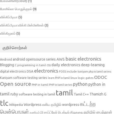
மேககணினி(Cloud)
(1)
மோசில்லா பொதுக்குரல்
(9)
விக்கிப்பீடியா
(5)
விக்கிப்பீடியா:விக்கி மின்மினிகள்
(3)
விக்கிமூலம்
(5)
குறிச்சொற்கள்
basic electronics
AWS
android opensource series
Android
daily electronics
deep-learning
Blogging
css
C programming in tamil
electronics
DSA
digital electronics
include
FOSS
kaniyam php in tamil seires
ODOC
Kaniyam software testing series
linux
logic gates
learn PHP in tamil
Open source
python
python in
PHP in tamil
PHP in tamil series
tamil
tamil
ruby
Tamil C++
Thamizh G
software testing in tamil
tlc
கட்டற்ற
Wordpress
எளிய தமிழில் wordpress
Wikipedia
மென்பொருள்
தமிழில் பைத்தான்
சாப்ட்வேர் டெஸ்டிங்
சிறுகதை
கணியம் 23