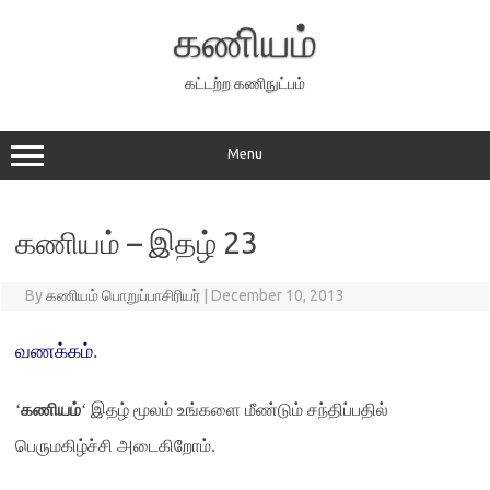
Skip
to
கணியம்
content
கட்டற்ற கணிநுட்பம்
Menu
கணியம் – இதழ் 23
By
கணியம் பொறுப்பாசிரியர்
|
December 10, 2013
வணக்கம்
.
‘
கணியம்
‘
இதழ் மூலம் உங்களை மீண்டும் சந்திப்பதில்
பெருமகிழ்ச்சி அடைகிறோம்
.