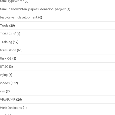
tamil typewriter
(2)
tamil-handwritten-papers-donation-project
(1)
test-driven-development
(6)
Tools
(29)
TOSSConf
(4)
Training
(17)
translation
(65)
Unix OS
(2)
UTSC
(3)
vglug
(3)
videos
(322)
vim
(2)
VR/AR/MR
(26)
Web Designing
(1)