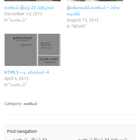
n
n
)
e
i
n
e
w
n
கணியம் இதழ் 23 அறிமுகம்
இலங்கையில் கணியம் – அச்சு
e
w
w
n
December 14, 2013
வடிவில்
w
w
i
e
w
i
n
w
In "கணியம்"
August 15, 2013
i
n
d
w
In "NEWS"
n
d
o
i
d
o
w
n
o
w
)
d
w
)
o
)
w
)
HTML5 – பட விளக்கம்-4
April 6, 2013
In "கணியம்"
Category:
கணியம்
Post navigation