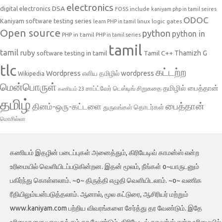
electronics
DSA
digital electronics
include
FOSS
kaniyam php in tamil seires
ODOC
Kaniyam software testing series
linux
logic gates
learn PHP in tamil
Open source
python
python in
PHP in tamil
PHP in tamil series
tamil
tamil
ruby
Tamil C++
Thamizh G
software testing in tamil
tlc
கட்டற்ற
Wordpress
எளிய தமிழில் wordpress
Wikipedia
மென்பொருள்
தமிழில் பைத்தான்
சாப்ட்வேர் டெஸ்டிங்
சிறுகதை
கணியம் 23
தமிழ்
பைத்தான்
தினம்-ஒரு-கட்டளை
தொடர்கள்
துருவங்கள்
மொசில்லா
கணியம் இதழின் படைப்புகள் அனைத்தும், கிரியேடிவ் காமன்ஸ் என்ற
உரிமையில் வெளியிடப்படுகின்றன. இதன் மூலம், நீங்கள் o~யாருடனும்
பகிர்ந்து கொள்ளலாம். ~o~ திருத்தி எழுதி வெளியிடலாம். ~o~ வணிக
ரீதியிலும்யன்படுத்தலாம். ஆனால், மூல கட்டுரை, ஆசிரியர் மற்றும்
www.kaniyam.com பற்றிய விவரங்களை சேர்த்து தர வேண்டும். இதே
உரிமைகளை யாவருக்கும் தர வேண்டும். கிரியேடிவ் காமன்ஸ் என்ற உரிமையில்