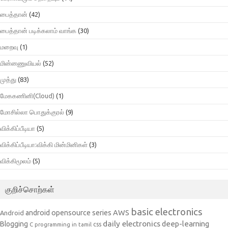
பைத்தான்
(42)
பைத்தான் படிக்கலாம் வாங்க
(30)
மறைவு
(1)
மின்னணுவியல்
(52)
முத்து
(83)
மேககணினி(Cloud)
(1)
மோசில்லா பொதுக்குரல்
(9)
விக்கிப்பீடியா
(5)
விக்கிப்பீடியா:விக்கி மின்மினிகள்
(3)
விக்கிமூலம்
(5)
குறிச்சொற்கள்
basic electronics
AWS
android opensource series
Android
daily electronics
deep-learning
Blogging
css
C programming in tamil