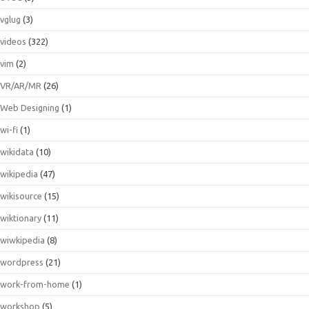
vglug
(3)
videos
(322)
vim
(2)
VR/AR/MR
(26)
Web Designing
(1)
wi-fi
(1)
wikidata
(10)
wikipedia
(47)
wikisource
(15)
wiktionary
(11)
wiwkipedia
(8)
wordpress
(21)
work-from-home
(1)
workshop
(5)