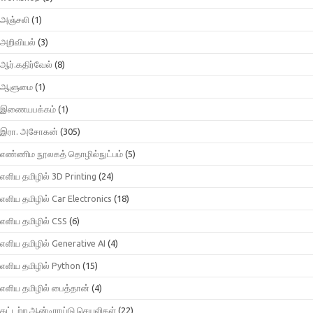
அஞ்சலி
(1)
அறிவியல்
(3)
ஆர்.கதிர்வேல்
(8)
ஆளுமை
(1)
இணையபக்கம்
(1)
இரா. அசோகன்
(305)
எண்ணிம நூலகத் தொழில்நுட்பம்
(5)
எளிய தமிழில் 3D Printing
(24)
எளிய தமிழில் Car Electronics
(18)
எளிய தமிழில் CSS
(6)
எளிய தமிழில் Generative AI
(4)
எளிய தமிழில் Python
(15)
எளிய தமிழில் பைத்தான்
(4)
கட்டற்ற ஆன்டிராய்டு செயலிகள்
(22)