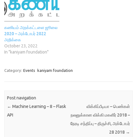
கொணர்வாய் இங்கே!" என்னும்
பாவேந்தரின் வைர வரிகளை
வாழ்வாக்கும் ஒரு நல்
தொடக்கம்! கட்டற்ற
கணியம் அறக்கட்டளை ஜூலை
கணித்தமிழை…
2020 – அக்டோபர் 2022
அறிக்கை
October 23, 2022
In "kaniyam foundation"
Category:
Events
kaniyam foundation
Post navigation
←
Machine Learning – 8 – Flask
விக்கிப்பீடியா – பெண்கள்
API
நலனுக்கான விக்கி மகளிர் 2018 –
நேரடி சந்திப்பு – திருச்சி, அக்டோபர்
28 2018
→