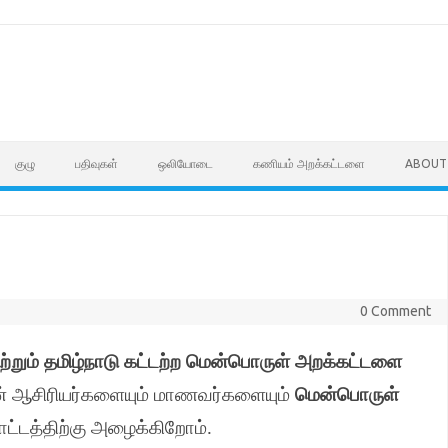
குழு
பதிவுகள்
ஒலியோடை
கணியம் அறக்கட்டளை
ABOUT
0 Comment
ற்றும் தமிழ்நாடு கட்டற்ற மென்பொருள் அறக்கட்டளை
யின் ஆசிரியர்களையும் மாணவர்களையும்
மென்பொருள்
்டத்திற்கு அழைக்கிறோம்
.