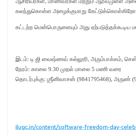
ஆசிரியர்கள்
,
மாணவர்கள் மற்றும் ஆர்வமுள்ள அனைவர
கலந்துகொள்ள அழைக்குமாறு கேட்டுக்கொள்கிறோ
கட்டற்ற மென்பொருளையும் அது ஏற்படுத்தக்கூடிய 
இடம்
:
டி ஜி வைஷ்ணவ் கல்லூரி
,
அரும்பாக்கம்
,
செ
நேரம்
:
காலை
9.30
முதல் மாலை
5
மணி வரை
தொடர்புக்கு
:
ஶ்ரீனிவாசன்
(9841795468),
அருண்
(
ilugc.in/content/software-freedom-day-celebr