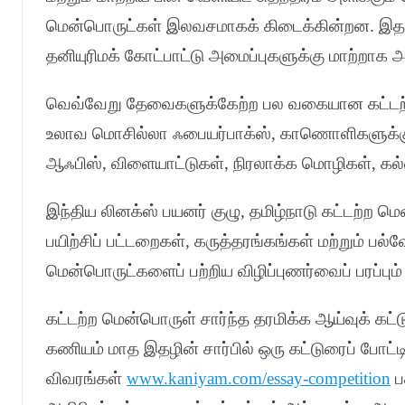
மென்பொருட்கள் இலவசமாகக் கிடைக்கின்றன
.
இதன
தனியுரிமக் கோட்பாட்டு அமைப்புகளுக்கு மாற்றா
வெவ்வேறு தேவைகளுக்கேற்ற பல வகையான கட்டற்
உலாவ மொசில்லா ஃபையர்பாக்ஸ்
,
காணொளிகளுக்
ஆஃபிஸ்
,
விளையாட்டுகள்
,
நிரலாக்க மொழிகள்
,
கல
இந்திய லினக்ஸ் பயனர் குழு
,
தமிழ்நாடு கட்டற்ற 
பயிற்சிப் பட்டறைகள்
,
கருத்தரங்கங்கள் மற்றும் பல்வ
மென்பொருட்களைப் பற்றிய விழிப்புணர்வைப் பரப்பும
கட்டற்ற மென்பொருள் சார்ந்த தரமிக்க ஆய்வுக் க
கணியம் மாத இதழின் சார்பில் ஒரு கட்டுரைப் போட்டி
விவரங்கள்
www.kaniyam.com/essay-competition
ப