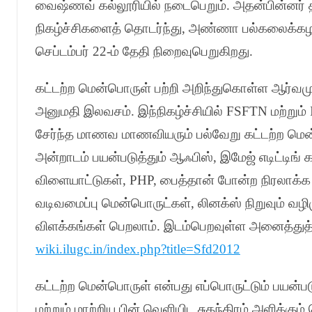
வைஷ்ணவ் கல்லூரியில் நடைபெறும்
.
அதன்பின்னர் த
நிகழ்ச்சிகளைத் தொடர்ந்து
,
அண்ணா பல்கலைக்கழகம
செப்டம்பர்
22-
ம் தேதி நிறைவுபெறுகிறது
.
கட்டற்ற மென்பொருள் பற்றி அறிந்துகொள்ள ஆர்வம
அனுமதி இலவசம்
.
இந்நிகழ்ச்சியில்
FSFTN
மற்றும்
சேர்ந்த மாணவ மாணவியரும் பல்வேறு கட்டற்ற மெ
அன்றாடம் பயன்படுத்தும் ஆஃபிஸ்
,
இமேஜ் எடிட்டிங் 
விளையாட்டுகள்
, PHP,
பைத்தான் போன்ற நிரலாக்
வடிவமைப்பு மென்பொருட்கள்
,
லினக்ஸ் நிறுவும் வழ
விளக்கங்கள் பெறலாம்
.
இடம்பெறவுள்ள அனைத்துத்
wiki.ilugc.in/index.php?title=Sfd2012
கட்டற்ற மென்பொருள் என்பது எப்பொருட்டும் பயன்ப
மற்றும் மாற்றிய பின் வெளியிட சுதந்திரம் அளிக்கும