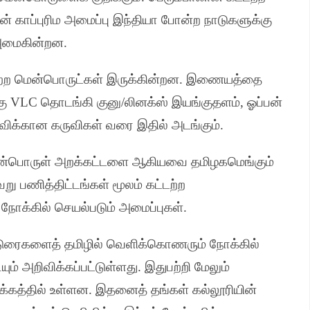
் காப்புரிம அமைப்பு இந்தியா போன்ற நாடுகளுக்கு
க அமைகின்றன
.
ற மென்பொருட்கள் இருக்கின்றன
.
இணையத்தை
கு
VLC
தொடங்கி குனு
/
லினக்ஸ் இயங்குதளம்
,
ஓப்பன்
்விக்கான கருவிகள் வரை இதில் அடங்கும்
.
மென்பொருள் அறக்கட்டளை ஆகியவை தமிழகமெங்கும்
ேறு பணித்திட்டங்கள் மூலம் கட்டற்ற
் நோக்கில் செயல்படும் அமைப்புகள்
.
ட்டுரைகளைத் தமிழில் வெளிக்கொணரும் நோக்கில்
யும் அறிவிக்கப்பட்டுள்ளது
.
இதுபற்றி மேலும்
க்கத்தில் உள்ளன
.
இதனைத் தங்கள் கல்லூரியின்