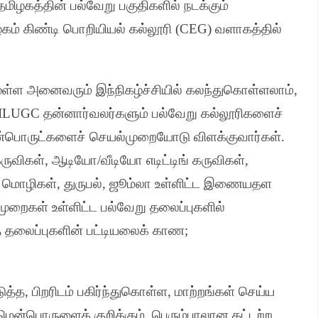
மிழகத்தின் பல்வேறு பகுதிகளில் நடக்கும்
் கிண்டி பொறியியல் கல்லூரி
(CEG)
வளாகத்தில்
ுள்ள அனைவரும் இந்நிகழ்ச்சியில் கலந்துகொள்ளலாம்
,
ILUGC
தன்னார்வலர்களும் பல்வேறு கல்லூரிகளைச்
ன்பொருட்களைச் செயல்முறையோடு விளக்குவார்கள்
.
கருவிகள்
,
ஆடியோ
/
வீடியோ எடிட்டிங் கருவிகள்
,
க மொழிகள்
,
துருபல்
,
ஜூம்லா உள்ளிட்ட இணையதள
ிமுறைகள் உள்ளிட்ட பல்வேறு தலைப்புகளில்
 தலைப்புகளின் பட்டியலைக் காண
;
டுத்த
,
பிறரிடம் பகிர்ந்துகொள்ள
,
மாற்றங்கள் செய்ய
் மென்பொருளைக் குறிக்கும்
.
பெரும்பாலான கட்டற்ற