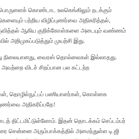
்பொருளைக் கொண்டாட உலகெங்கிலும் நடக்கும்
ளையும் பற்றிய விழிப்புணர்வை அதிகரித்தல்
,
குவித்தல் ஆகிய குறிக்கோள்களை அடையும் வண்ணம்
் அறிமுகப்படுத்தும் முயற்சி இது
.
ு நிலையானது
,
வைரஸ் தொல்லைகள் இல்லாதது
.
,
அவற்றை விடச் சிறப்பான பல கட்டற்ற
கள்
,
தொழில்நுட்பப் பணியாளர்கள்
,
கொள்கை
புணர்வை அதிகரிப்பதே
!
த் திட்டமிட்டுள்ளோம்
.
இதன் தொடக்கம் செப்டம்பர்
ை சென்னை அரும்பாக்கத்தில் அமைந்துள்ள டி
.
ஜி