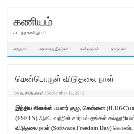
Skip
to
content
கணியம்
கட்டற்ற கணிநுட்பம்
அறிமுகம்
அனைத்து இதழ்கள்
மின்னூல்கள்
நிகழ்வுகள்
மென்பொருள் விடுதலை நாள்
By
த. சீனிவாசன்
|
September 12, 2012
இந்திய லினக்ஸ் பயனர் குழு
,
சென்னை
(ILUGC)
ம
(FSFTN)
ஆகியவற்றின் சார்பில் தங்கள் கல்லூரி
விடுதலை நாள்
(Software Freedom Day)
கொண்டாட