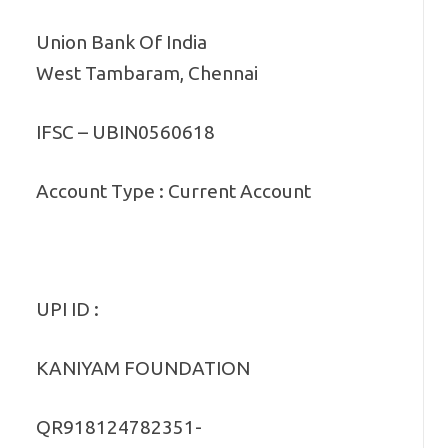
Union Bank Of India
West Tambaram, Chennai
IFSC – UBIN0560618
Account Type : Current Account
UPI ID :
KANIYAM FOUNDATION
QR918124782351-