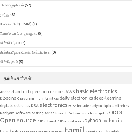
மின்னணுவியல்
(52)
முத்து
(83)
மேககணினி(Cloud)
(1)
மோசில்லா பொதுக்குரல்
(9)
விக்கிப்பீடியா
(5)
விக்கிப்பீடியா:விக்கி மின்மினிகள்
(3)
விக்கிமூலம்
(5)
குறிச்சொற்கள்
basic electronics
AWS
android opensource series
Android
daily electronics
deep-learning
Blogging
css
C programming in tamil
electronics
DSA
digital electronics
include
FOSS
kaniyam php in tamil seires
ODOC
Kaniyam software testing series
linux
logic gates
learn PHP in tamil
Open source
python
python in
PHP in tamil
PHP in tamil series
tamil
tamil
ruby
Tamil C++
Thamizh G
software testing in tamil