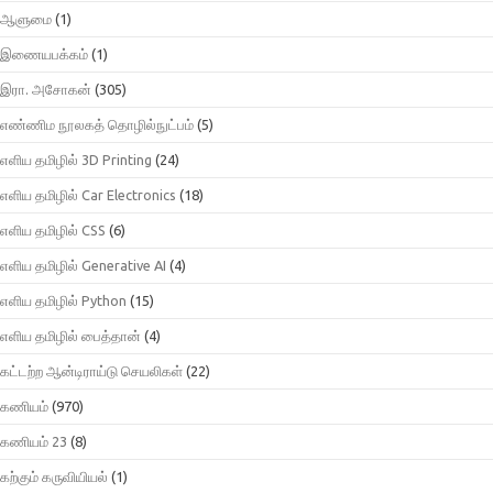
ஆளுமை
(1)
இணையபக்கம்
(1)
இரா. அசோகன்
(305)
எண்ணிம நூலகத் தொழில்நுட்பம்
(5)
எளிய தமிழில் 3D Printing
(24)
எளிய தமிழில் Car Electronics
(18)
எளிய தமிழில் CSS
(6)
எளிய தமிழில் Generative AI
(4)
எளிய தமிழில் Python
(15)
எளிய தமிழில் பைத்தான்
(4)
கட்டற்ற ஆன்டிராய்டு செயலிகள்
(22)
கணியம்
(970)
கணியம் 23
(8)
கற்கும் கருவியியல்
(1)