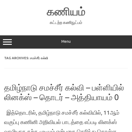
Skip
to
கணியம்
content
கட்டற்ற கணிநுட்பம்
Menu
TAG ARCHIVES:
சமச்சீர் கல்வி
தமிழ்நாடு சமச்சீர் கல்வி – பள்ளியில்
லினக்ஸ் – தொடர் – அத்தியாயம் 0
இத்தொடரில், தமிழ்நாடு சமச்சீர் கல்வியில், 11ஆம்
வகுப்பு கணினி அறிவியல் பாடத்தை எப்படி லினக்ஸ்
வாழியாக கற்க முடியும் என்பதை தெரிந்து கொள்ள