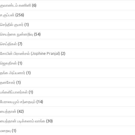
குவாண்டம் கணினி
(6)
ச.குப்பன்
(256)
செந்தில் குமார்
(1)
செயற்கை நுன்னறிவு
(54)
செய்திகள்
(7)
சோபின் பிராண்சல் (Jophine Pranjal)
(2)
ஜெகதீசன்
(1)
தங்க அய்யனார்
(1)
தனசேகர்
(1)
பங்களிப்பாளர்கள்
(1)
பேராலயமும் சந்தையும்
(14)
பைத்தான்
(42)
பைத்தான் படிக்கலாம் வாங்க
(30)
மறைவு
(1)