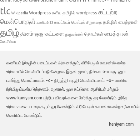
tlc
கட்டற்ற
Wordpress
எளிய தமிழில் wordpress
Wikipedia
மென்பொருள்
தமிழில் பைத்தான்
சாப்ட்வேர் டெஸ்டிங்
சிறுகதை
கணியம் 23
தமிழ்
பைத்தான்
தினம்-ஒரு-கட்டளை
தொடர்கள்
துருவங்கள்
மொசில்லா
கணியம் இதழின் படைப்புகள் அனைத்தும், கிரியேடிவ் காமன்ஸ் என்ற
உரிமையில் வெளியிடப்படுகின்றன. இதன் மூலம், நீங்கள் o~யாருடனும்
பகிர்ந்து கொள்ளலாம். ~o~ திருத்தி எழுதி வெளியிடலாம். ~o~ வணிக
ரீதியிலும்யன்படுத்தலாம். ஆனால், மூல கட்டுரை, ஆசிரியர் மற்றும்
www.kaniyam.com பற்றிய விவரங்களை சேர்த்து தர வேண்டும். இதே
உரிமைகளை யாவருக்கும் தர வேண்டும். கிரியேடிவ் காமன்ஸ் என்ற உரிமையில்
வெளியிட வேண்டும்.
kaniyam.com