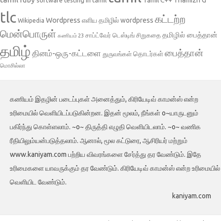
tlc
கட்டற்ற
Wordpress
எளிய தமிழில் wordpress
Wikipedia
மென்பொருள்
தமிழில் பைத்தான்
சாப்ட்வேர் டெஸ்டிங்
சிறுகதை
கணியம் 23
தமிழ்
பைத்தான்
தினம்-ஒரு-கட்டளை
தொடர்கள்
துருவங்கள்
மொசில்லா
கணியம் இதழின் படைப்புகள் அனைத்தும், கிரியேடிவ் காமன்ஸ் என்ற
உரிமையில் வெளியிடப்படுகின்றன. இதன் மூலம், நீங்கள் o~யாருடனும்
பகிர்ந்து கொள்ளலாம். ~o~ திருத்தி எழுதி வெளியிடலாம். ~o~ வணிக
ரீதியிலும்யன்படுத்தலாம். ஆனால், மூல கட்டுரை, ஆசிரியர் மற்றும்
www.kaniyam.com பற்றிய விவரங்களை சேர்த்து தர வேண்டும். இதே
உரிமைகளை யாவருக்கும் தர வேண்டும். கிரியேடிவ் காமன்ஸ் என்ற உரிமையில்
வெளியிட வேண்டும்.
kaniyam.com