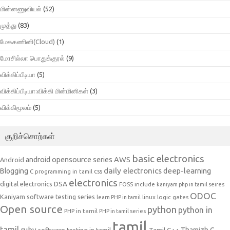
மின்னணுவியல்
(52)
முத்து
(83)
மேககணினி(Cloud)
(1)
மோசில்லா பொதுக்குரல்
(9)
விக்கிப்பீடியா
(5)
விக்கிப்பீடியா:விக்கி மின்மினிகள்
(3)
விக்கிமூலம்
(5)
குறிச்சொற்கள்
basic electronics
AWS
android opensource series
Android
daily electronics
deep-learning
Blogging
css
C programming in tamil
electronics
DSA
digital electronics
include
FOSS
kaniyam php in tamil seires
ODOC
Kaniyam software testing series
linux
logic gates
learn PHP in tamil
Open source
python
python in
PHP in tamil
PHP in tamil series
tamil
tamil
ruby
Tamil C++
Thamizh G
software testing in tamil