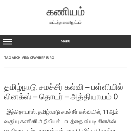
Skip
to
கணியம்
content
கட்டற்ற கணிநுட்பம்
Menu
TAG ARCHIVES:
CFWHBRP1URG
தமிழ்நாடு சமச்சீர் கல்வி – பள்ளியில்
லினக்ஸ் – தொடர் – அத்தியாயம் 0
இத்தொடரில், தமிழ்நாடு சமச்சீர் கல்வியில், 11ஆம்
வகுப்பு கணினி அறிவியல் பாடத்தை எப்படி லினக்ஸ்
வாழியாக கற்க முடியும் என்பதை தெரிந்து கொள்ள