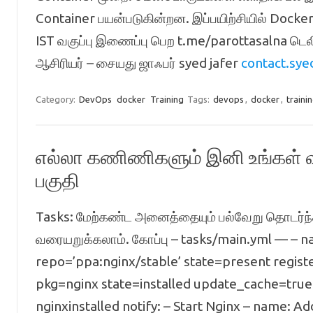
Container பயன்படுகின்றன. இப்பயிற்சியில் Docker
IST வகுப்பு இணைப்பு பெற t.me/parottasalna ட
ஆசிரியர் – சையது ஜாஃபர் syed jafer
contact.sy
Category:
DevOps
docker
Training
Tags:
devops
,
docker
,
traini
எல்லா கணிணிகளும் இனி உங்கள் வசம
பகுதி
Tasks: மேற்கண்ட அனைத்தையும் பல்வேறு தொடர்ந்
வரையறுக்கலாம். கோப்பு – tasks/main.yml — – n
repo=’ppa:nginx/stable’ state=present registe
pkg=nginx state=installed update_cache=true
nginxinstalled notify: – Start Nginx – name: 