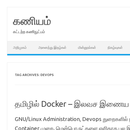
Skip
to
content
கணியம்
கட்டற்ற கணிநுட்பம்
அறிமுகம்
அனைத்து இதழ்கள்
மின்னூல்கள்
நிகழ்வுகள்
TAG ARCHIVES:
DEVOPS
தமிழில் Docker – இலவச இணைய வழ
GNU/Linux Administration, Devops துறைகளில் 
Container முறை. மென்பொருட்களை எளிதாக பல இட