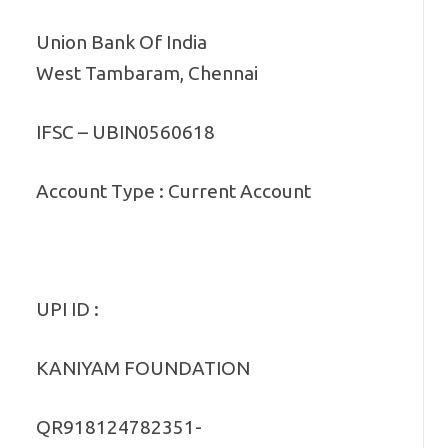
Union Bank Of India
West Tambaram, Chennai
IFSC – UBIN0560618
Account Type : Current Account
UPI ID :
KANIYAM FOUNDATION
QR918124782351-