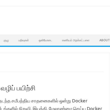
குழு
பதிவுகள்
ஒலியோடை
கணியம் அறக்கட்டளை
ABOUT
ிப் பயிற்சி
நடந்த சமீபத்திய சாதனைகளில் ஒன்று Docker
ங்களில் நிறுவி, இயக்கி, மேலாண்மை செய்ய Docker