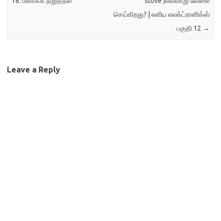
18. மீளாக்க நிறுத்தல்
stove )எவ்வாறு வேலை
செய்கிறது? | எளிய எலக்ட்ரானிக்ஸ்
பகுதி 12
→
Leave a Reply