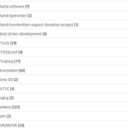
tamil software
(7)
tamil typewriter
(2)
tamil-handwritten-papers-donation-project
(1)
test-driven-development
(6)
Tools
(29)
TOSSConf
(4)
Training
(17)
translation
(65)
Unix OS
(2)
UTSC
(3)
vglug
(3)
videos
(322)
vim
(2)
VR/AR/MR
(26)