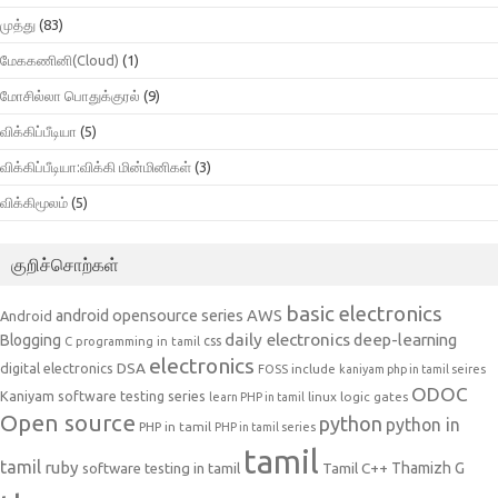
முத்து
(83)
மேககணினி(Cloud)
(1)
மோசில்லா பொதுக்குரல்
(9)
விக்கிப்பீடியா
(5)
விக்கிப்பீடியா:விக்கி மின்மினிகள்
(3)
விக்கிமூலம்
(5)
குறிச்சொற்கள்
basic electronics
AWS
android opensource series
Android
daily electronics
deep-learning
Blogging
css
C programming in tamil
electronics
DSA
digital electronics
include
FOSS
kaniyam php in tamil seires
ODOC
Kaniyam software testing series
linux
logic gates
learn PHP in tamil
Open source
python
python in
PHP in tamil
PHP in tamil series
tamil
tamil
ruby
Tamil C++
Thamizh G
software testing in tamil