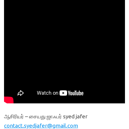
ஆசிரியர் – சையது ஜாஃபர் syed jafer
contact.syedjafer@gmail.com