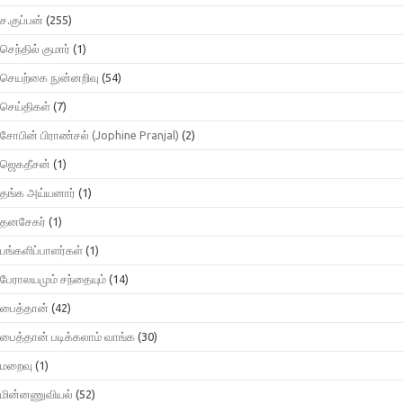
ச.குப்பன்
(255)
செந்தில் குமார்
(1)
செயற்கை நுன்னறிவு
(54)
செய்திகள்
(7)
சோபின் பிராண்சல் (Jophine Pranjal)
(2)
ஜெகதீசன்
(1)
தங்க அய்யனார்
(1)
தனசேகர்
(1)
பங்களிப்பாளர்கள்
(1)
பேராலயமும் சந்தையும்
(14)
பைத்தான்
(42)
பைத்தான் படிக்கலாம் வாங்க
(30)
மறைவு
(1)
மின்னணுவியல்
(52)