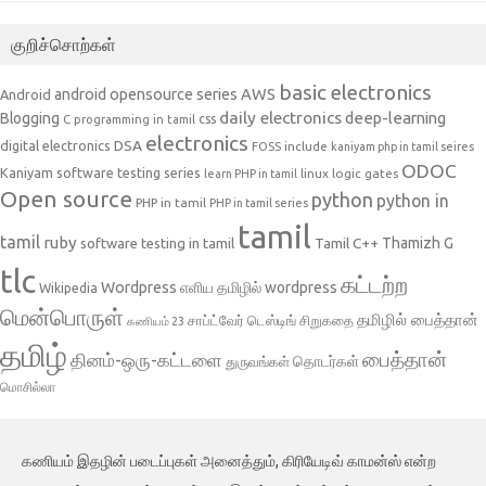
குறிச்சொற்கள்
basic electronics
AWS
android opensource series
Android
daily electronics
deep-learning
Blogging
css
C programming in tamil
electronics
DSA
digital electronics
include
FOSS
kaniyam php in tamil seires
ODOC
Kaniyam software testing series
linux
logic gates
learn PHP in tamil
Open source
python
python in
PHP in tamil
PHP in tamil series
tamil
tamil
ruby
Tamil C++
Thamizh G
software testing in tamil
tlc
கட்டற்ற
Wordpress
எளிய தமிழில் wordpress
Wikipedia
மென்பொருள்
தமிழில் பைத்தான்
சாப்ட்வேர் டெஸ்டிங்
சிறுகதை
கணியம் 23
தமிழ்
பைத்தான்
தினம்-ஒரு-கட்டளை
தொடர்கள்
துருவங்கள்
மொசில்லா
கணியம் இதழின் படைப்புகள் அனைத்தும், கிரியேடிவ் காமன்ஸ் என்ற