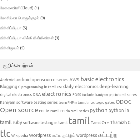
மேககணினி(Cloud)
(1)
மோசில்லா பொதுக்குரல்
(9)
விக்கிப்பீடியா
(5)
விக்கிப்பீடியா:விக்கி மின்மினிகள்
(3)
விக்கிமூலம்
(5)
குறிச்சொற்கள்
basic electronics
AWS
android opensource series
Android
daily electronics
deep-learning
Blogging
css
C programming in tamil
electronics
DSA
digital electronics
include
FOSS
kaniyam php in tamil seires
ODOC
Kaniyam software testing series
linux
logic gates
learn PHP in tamil
Open source
python
python in
PHP in tamil
PHP in tamil series
tamil
tamil
ruby
Tamil C++
Thamizh G
software testing in tamil
tlc
கட்டற்ற
Wordpress
எளிய தமிழில் wordpress
Wikipedia