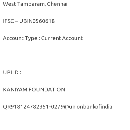
West Tambaram, Chennai
IFSC – UBIN0560618
Account Type : Current Account
UPI ID :
KANIYAM FOUNDATION
QR918124782351-0279@unionbankofindia