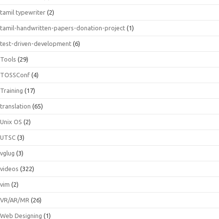
tamil typewriter
(2)
tamil-handwritten-papers-donation-project
(1)
test-driven-development
(6)
Tools
(29)
TOSSConf
(4)
Training
(17)
translation
(65)
Unix OS
(2)
UTSC
(3)
vglug
(3)
videos
(322)
vim
(2)
VR/AR/MR
(26)
Web Designing
(1)