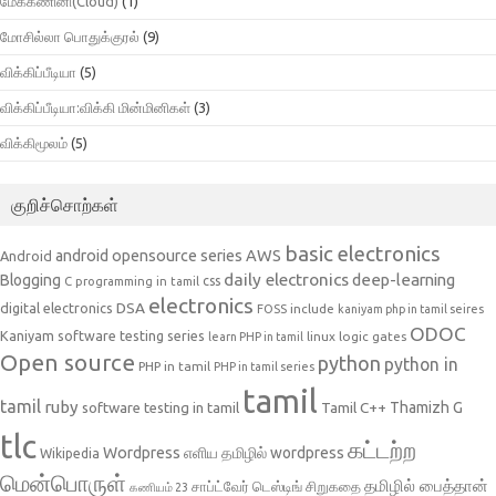
மேககணினி(Cloud)
(1)
மோசில்லா பொதுக்குரல்
(9)
விக்கிப்பீடியா
(5)
விக்கிப்பீடியா:விக்கி மின்மினிகள்
(3)
விக்கிமூலம்
(5)
குறிச்சொற்கள்
basic electronics
AWS
android opensource series
Android
daily electronics
deep-learning
Blogging
css
C programming in tamil
electronics
DSA
digital electronics
include
FOSS
kaniyam php in tamil seires
ODOC
Kaniyam software testing series
linux
logic gates
learn PHP in tamil
Open source
python
python in
PHP in tamil
PHP in tamil series
tamil
tamil
ruby
Tamil C++
Thamizh G
software testing in tamil
tlc
கட்டற்ற
Wordpress
எளிய தமிழில் wordpress
Wikipedia
மென்பொருள்
தமிழில் பைத்தான்
சாப்ட்வேர் டெஸ்டிங்
சிறுகதை
கணியம் 23