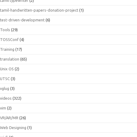
tamil typewriter
(2)
tamil-handwritten-papers-donation-project
(1)
test-driven-development
(6)
Tools
(29)
TOSSConf
(4)
Training
(17)
translation
(65)
Unix OS
(2)
UTSC
(3)
vglug
(3)
videos
(322)
vim
(2)
VR/AR/MR
(26)
Web Designing
(1)