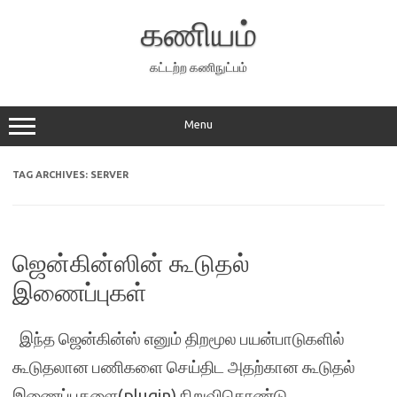
Skip
to
கணியம்
content
கட்டற்ற கணிநுட்பம்
Menu
TAG ARCHIVES:
SERVER
ஜென்கின்ஸின் கூடுதல்
இணைப்புகள்
இந்த ஜென்கின்ஸ் எனும் திறமூல பயன்பாடுகளில்
கூடுதலான பணிகளை செய்திட அதற்கான கூடுதல்
இணைப்புகளை(plugin) நிறுவிகொண்டு