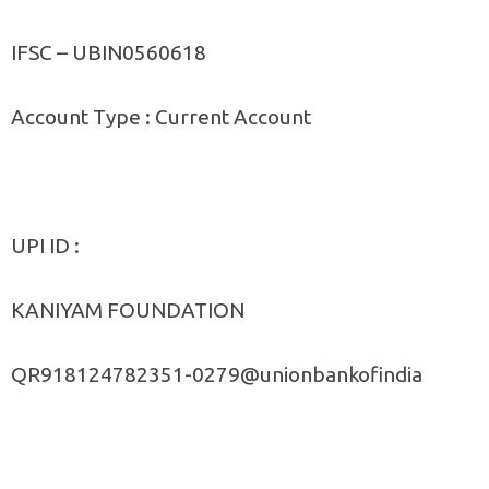
IFSC – UBIN0560618
Account Type : Current Account
UPI ID :
KANIYAM FOUNDATION
QR918124782351-0279@unionbankofindia