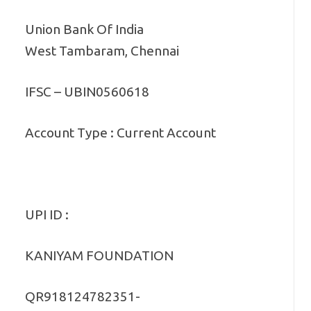
Union Bank Of India
West Tambaram, Chennai
IFSC – UBIN0560618
Account Type : Current Account
UPI ID :
KANIYAM FOUNDATION
QR918124782351-