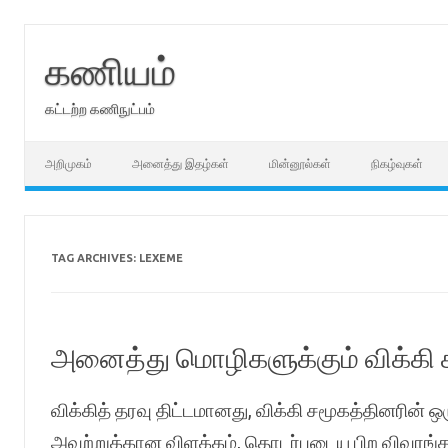
Skip
to
content
கணியம்
கட்டற்ற கணிநுட்பம்
அறிமுகம்
அனைத்து இதழ்கள்
மின்னூல்கள்
நிகழ்வுகள்
TAG ARCHIVES:
LEXEME
அனைத்து மொழிகளுக்கும் விக்கி சமூ
விக்கித் தரவு திட்டமானது, விக்கி சமூகத்தினரின் ஒ
அவற்றுக்கான விளக்கம், தொடர்புடைய பிற விவரங