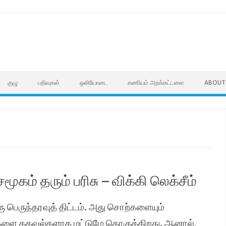
குழு
பதிவுகள்
ஒலியோடை
கணியம் அறக்கட்டளை
ABOUT
கம் தரும் பரிசு – விக்கி லெக்சீம்
ரு பெருந்தரவுத் திட்டம். அது சொற்களையும்
்களை தகவல்களாக மட்டுமே தொகுக்கிறது. ஆனால்,