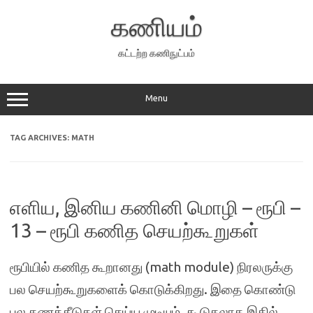
Skip
to
கணியம்
content
கட்டற்ற கணிநுட்பம்
Menu
TAG ARCHIVES:
MATH
எளிய, இனிய கணினி மொழி – ரூபி –
13 – ரூபி கணித செயற்கூறுகள்
ரூபியில் கணித கூறானது (math module) நிரலருக்கு
பல செயற்கூறுகளைக் கொடுக்கிறது. இதை கொண்டு
பல கணக்கீடுகள் செய்ய முடியும். கூடுதலாக இதில்