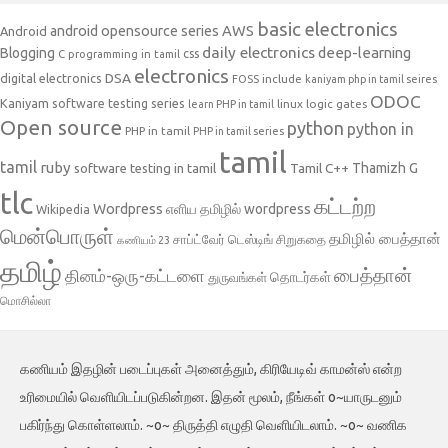
basic electronics
AWS
android opensource series
Android
daily electronics
deep-learning
Blogging
css
C programming in tamil
electronics
DSA
digital electronics
include
FOSS
kaniyam php in tamil seires
ODOC
Kaniyam software testing series
linux
logic gates
learn PHP in tamil
Open source
python
python in
PHP in tamil
PHP in tamil series
tamil
tamil
ruby
Tamil C++
Thamizh G
software testing in tamil
tlc
கட்டற்ற
Wordpress
எளிய தமிழில் wordpress
Wikipedia
மென்பொருள்
தமிழில் பைத்தான்
சாப்ட்வேர் டெஸ்டிங்
சிறுகதை
கணியம் 23
தமிழ்
பைத்தான்
தினம்-ஒரு-கட்டளை
தொடர்கள்
துருவங்கள்
மொசில்லா
கணியம் இதழின் படைப்புகள் அனைத்தும், கிரியேடிவ் காமன்ஸ் என்ற
உரிமையில் வெளியிடப்படுகின்றன. இதன் மூலம், நீங்கள் o~யாருடனும்
பகிர்ந்து கொள்ளலாம். ~o~ திருத்தி எழுதி வெளியிடலாம். ~o~ வணிக