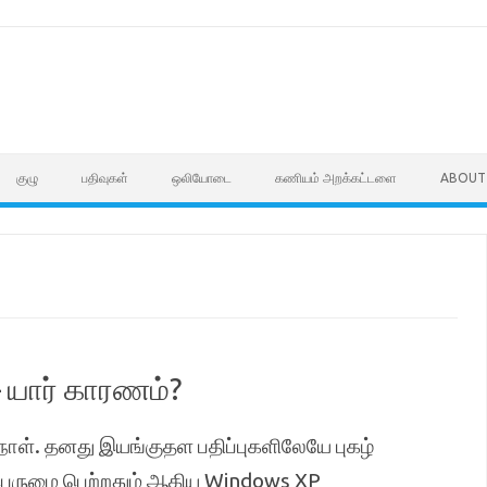
குழு
பதிவுகள்
ஒலியோடை
கணியம் அறக்கட்டளை
ABOUT
– யார் காரணம்?
 நாள். தனது இயங்குதள பதிப்புகளிலேயே புகழ்
ம் பெருமை பெற்றதும் ஆகிய Windows XP