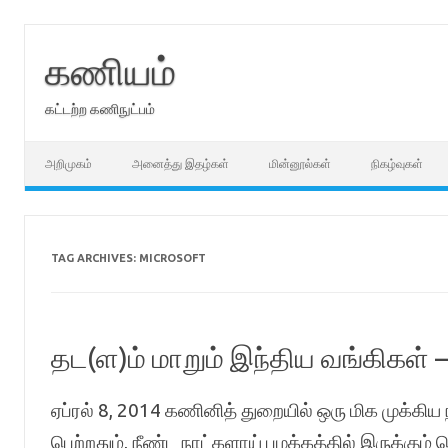
Skip
to
content
கணியம்
கட்டற்ற கணிநுட்பம்
அறிமுகம்
அனைத்து இதழ்கள்
மின்னூல்கள்
நிகழ்வுகள்
TAG ARCHIVES:
MICROSOFT
தட(ள)ம் மாறும் இந்திய வங்கிகள் 
ஏப்ரல் 8, 2014 கணினித் துறையில் ஒரு மிக முக்கிய
பெற்றதும், நீண்ட நாட்களாய் புழக்கத்தில் இருக்கு