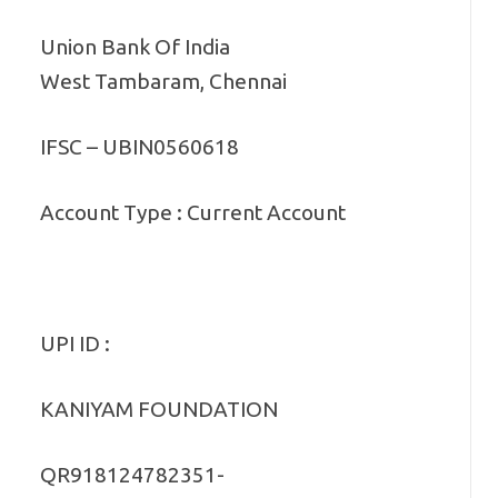
Union Bank Of India
West Tambaram, Chennai
IFSC – UBIN0560618
Account Type : Current Account
UPI ID :
KANIYAM FOUNDATION
QR918124782351-