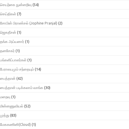
செயற்கை நுன்னறிவு
(54)
செய்திகள்
(7)
சோபின் பிராண்சல் (Jophine Pranjal)
(2)
ஜெகதீசன்
(1)
தங்க அய்யனார்
(1)
தனசேகர்
(1)
பங்களிப்பாளர்கள்
(1)
பேராலயமும் சந்தையும்
(14)
பைத்தான்
(42)
பைத்தான் படிக்கலாம் வாங்க
(30)
மறைவு
(1)
மின்னணுவியல்
(52)
முத்து
(83)
மேககணினி(Cloud)
(1)