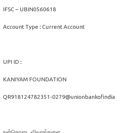
IFSC – UBIN0560618
Account Type : Current Account
UPI ID :
KANIYAM FOUNDATION
QR918124782351-0279@unionbankofindia
நன்கொடை விவரங்களை