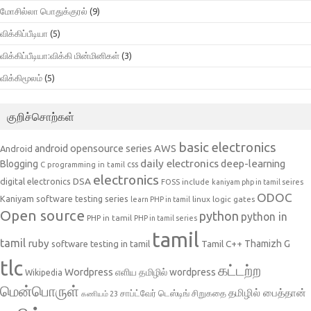
மோசில்லா பொதுக்குரல்
(9)
விக்கிப்பீடியா
(5)
விக்கிப்பீடியா:விக்கி மின்மினிகள்
(3)
விக்கிமூலம்
(5)
குறிச்சொற்கள்
basic electronics
AWS
android opensource series
Android
daily electronics
deep-learning
Blogging
css
C programming in tamil
electronics
DSA
digital electronics
include
FOSS
kaniyam php in tamil seires
ODOC
Kaniyam software testing series
linux
logic gates
learn PHP in tamil
Open source
python
python in
PHP in tamil
PHP in tamil series
tamil
tamil
ruby
Tamil C++
Thamizh G
software testing in tamil
tlc
கட்டற்ற
Wordpress
எளிய தமிழில் wordpress
Wikipedia
மென்பொருள்
தமிழில் பைத்தான்
சாப்ட்வேர் டெஸ்டிங்
சிறுகதை
கணியம் 23