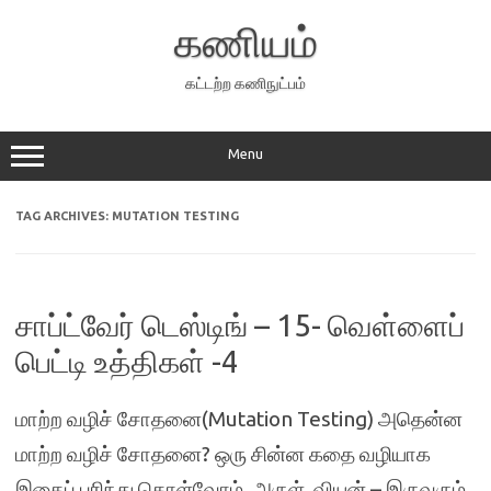
Skip
to
கணியம்
content
கட்டற்ற கணிநுட்பம்
Menu
TAG ARCHIVES:
MUTATION TESTING
சாப்ட்வேர் டெஸ்டிங் – 15- வெள்ளைப்
பெட்டி உத்திகள் -4
மாற்ற வழிச் சோதனை(Mutation Testing) அதென்ன
மாற்ற வழிச் சோதனை? ஒரு சின்ன கதை வழியாக
இதைப் புரிந்து கொள்வோம். அருள், வியன் – இருவரும்