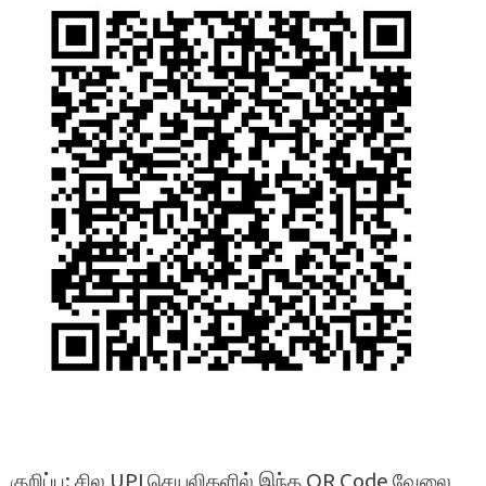
குறிப்பு: சில UPI செயலிகளில் இந்த QR Code வேலை