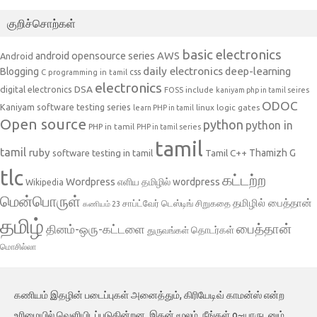
குறிச்சொற்கள்
basic electronics
AWS
android opensource series
Android
daily electronics
deep-learning
Blogging
css
C programming in tamil
electronics
DSA
digital electronics
include
FOSS
kaniyam php in tamil seires
ODOC
Kaniyam software testing series
linux
logic gates
learn PHP in tamil
Open source
python
python in
PHP in tamil
PHP in tamil series
tamil
tamil
ruby
Tamil C++
Thamizh G
software testing in tamil
tlc
கட்டற்ற
Wordpress
எளிய தமிழில் wordpress
Wikipedia
மென்பொருள்
தமிழில் பைத்தான்
சாப்ட்வேர் டெஸ்டிங்
சிறுகதை
கணியம் 23
தமிழ்
பைத்தான்
தினம்-ஒரு-கட்டளை
தொடர்கள்
துருவங்கள்
மொசில்லா
கணியம் இதழின் படைப்புகள் அனைத்தும், கிரியேடிவ் காமன்ஸ் என்ற
உரிமையில் வெளியிடப்படுகின்றன. இதன் மூலம், நீங்கள் o~யாருடனும்