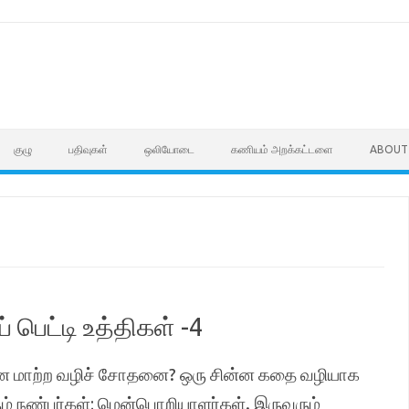
குழு
பதிவுகள்
ஒலியோடை
கணியம் அறக்கட்டளை
ABOUT
் பெட்டி உத்திகள் -4
ன மாற்ற வழிச் சோதனை? ஒரு சின்ன கதை வழியாக
ும் நண்பர்கள்; மென்பொறியாளர்கள். இருவரும்