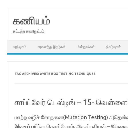
Skip
to
content
கணியம்
கட்டற்ற கணிநுட்பம்
அறிமுகம்
அனைத்து இதழ்கள்
மின்னூல்கள்
நிகழ்வுகள்
TAG ARCHIVES:
WHITE BOX TESTING TECHNIQUES
சாப்ட்வேர் டெஸ்டிங் – 15- வெள்ளைப
மாற்ற வழிச் சோதனை(Mutation Testing) அதென்
இதைப் புரிந்து கொள்வோம். அருள், வியன் – இருவர