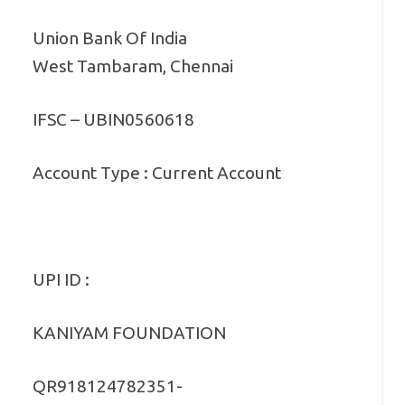
Union Bank Of India
West Tambaram, Chennai
IFSC – UBIN0560618
Account Type : Current Account
UPI ID :
KANIYAM FOUNDATION
QR918124782351-