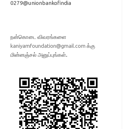
0279@unionbankofindia
நன்கொடை விவரங்களை
க்கு
kaniyamfoundation@gmail.com
மின்னஞ்சல் அனுப்புங்கள்.