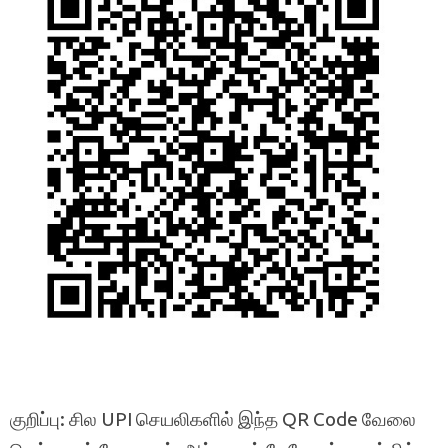
குறிப்பு: சில UPI செயலிகளில் இந்த QR Code வேலை