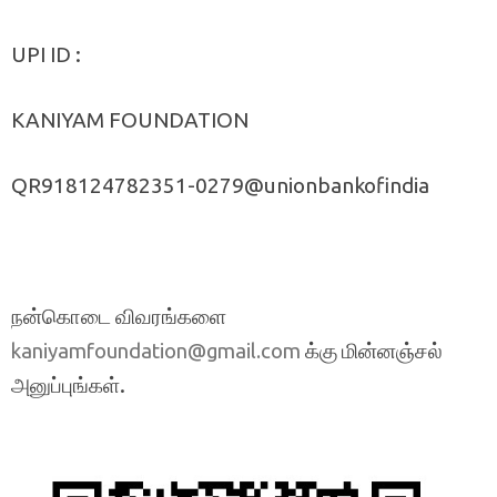
UPI ID :
KANIYAM FOUNDATION
QR918124782351-0279@unionbankofindia
நன்கொடை விவரங்களை
க்கு மின்னஞ்சல்
kaniyamfoundation@gmail.com
அனுப்புங்கள்.