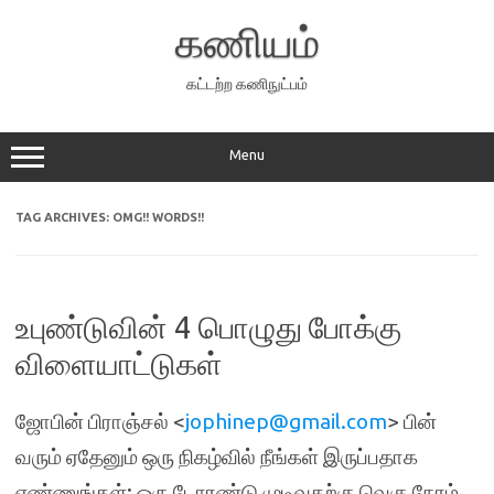
Skip
to
கணியம்
content
கட்டற்ற கணிநுட்பம்
Menu
TAG ARCHIVES:
OMG!! WORDS!!
உபுண்டுவின் 4 பொழுது போக்கு
விளையாட்டுகள்
ஜோபின் பிராஞ்சல் <
jophinep@gmail.com
> பின்
வரும் ஏதேனும் ஒரு நிகழ்வில் நீங்கள் இருப்பதாக
எண்ணுங்கள்: ஒரு டோரண்டு முடிவதற்கு வெகு நேரம்