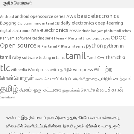
குறிச்சொற்கள்
basic electronics
AWS
android opensource series
Android
daily electronics
deep-learning
Blogging
css
C programming in tamil
electronics
DSA
digital electronics
include
FOSS
kaniyam php in tamil seires
ODOC
Kaniyam software testing series
linux
logic gates
learn PHP in tamil
Open source
python
python in
PHP in tamil
PHP in tamil series
tamil
tamil
ruby
Tamil C++
Thamizh G
software testing in tamil
tlc
கட்டற்ற
Wordpress
எளிய தமிழில் wordpress
Wikipedia
மென்பொருள்
தமிழில் பைத்தான்
சாப்ட்வேர் டெஸ்டிங்
சிறுகதை
கணியம் 23
தமிழ்
பைத்தான்
தினம்-ஒரு-கட்டளை
தொடர்கள்
துருவங்கள்
மொசில்லா
கணியம் இதழின் படைப்புகள் அனைத்தும், கிரியேடிவ் காமன்ஸ் என்ற
உரிமையில் வெளியிடப்படுகின்றன. இதன் மூலம், நீங்கள் o~யாருடனும்