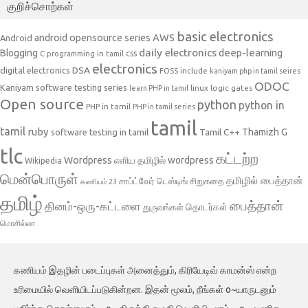
குறிச்சொற்கள்
basic electronics
AWS
android opensource series
Android
daily electronics
deep-learning
Blogging
css
C programming in tamil
electronics
DSA
digital electronics
include
FOSS
kaniyam php in tamil seires
ODOC
Kaniyam software testing series
linux
logic gates
learn PHP in tamil
Open source
python
python in
PHP in tamil
PHP in tamil series
tamil
tamil
ruby
Tamil C++
Thamizh G
software testing in tamil
tlc
கட்டற்ற
Wordpress
எளிய தமிழில் wordpress
Wikipedia
மென்பொருள்
தமிழில் பைத்தான்
சாப்ட்வேர் டெஸ்டிங்
சிறுகதை
கணியம் 23
தமிழ்
பைத்தான்
தினம்-ஒரு-கட்டளை
தொடர்கள்
துருவங்கள்
மொசில்லா
கணியம் இதழின் படைப்புகள் அனைத்தும், கிரியேடிவ் காமன்ஸ் என்ற
உரிமையில் வெளியிடப்படுகின்றன. இதன் மூலம், நீங்கள் o~யாருடனும்