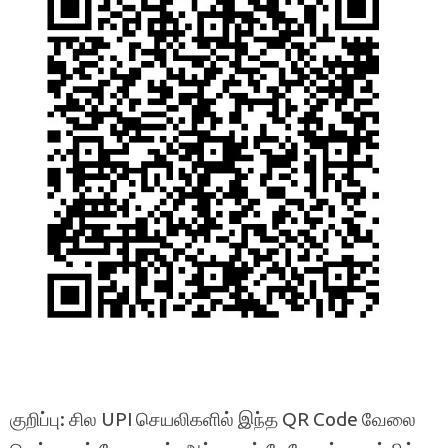
குறிப்பு: சில UPI செயலிகளில் இந்த QR Code வேலை