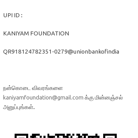
UPI ID :
KANIYAM FOUNDATION
QR918124782351-0279@unionbankofindia
நன்கொடை விவரங்களை
க்கு மின்னஞ்சல்
kaniyamfoundation@gmail.com
அனுப்புங்கள்.