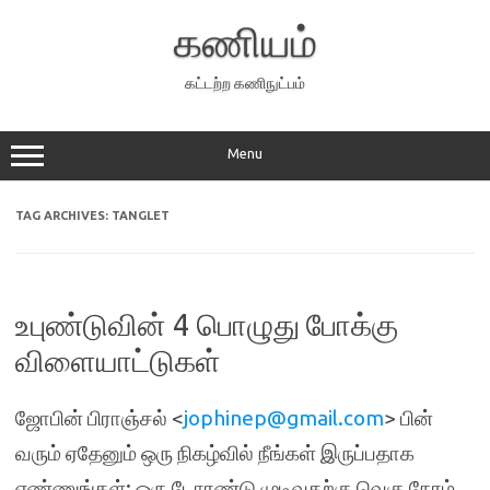
Skip
to
கணியம்
content
கட்டற்ற கணிநுட்பம்
Menu
TAG ARCHIVES:
TANGLET
உபுண்டுவின் 4 பொழுது போக்கு
விளையாட்டுகள்
ஜோபின் பிராஞ்சல் <
jophinep@gmail.com
> பின்
வரும் ஏதேனும் ஒரு நிகழ்வில் நீங்கள் இருப்பதாக
எண்ணுங்கள்: ஒரு டோரண்டு முடிவதற்கு வெகு நேரம்