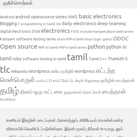
குறிச்சொற்கள்
basic electronics
AWS
android opensource series
Android
daily electronics
deep-learning
Blogging
css
C programming in tamil
electronics
DSA
digital electronics
include
FOSS
kaniyam php in tamil seires
ODOC
Kaniyam software testing series
linux
logic gates
learn PHP in tamil
Open source
python
python in
PHP in tamil
PHP in tamil series
tamil
tamil
ruby
Tamil C++
Thamizh G
software testing in tamil
tlc
கட்டற்ற
Wordpress
எளிய தமிழில் wordpress
Wikipedia
மென்பொருள்
தமிழில் பைத்தான்
சாப்ட்வேர் டெஸ்டிங்
சிறுகதை
கணியம் 23
தமிழ்
பைத்தான்
தினம்-ஒரு-கட்டளை
தொடர்கள்
துருவங்கள்
மொசில்லா
கணியம் இதழின் படைப்புகள் அனைத்தும், கிரியேடிவ் காமன்ஸ் என்ற
உரிமையில் வெளியிடப்படுகின்றன. இதன் மூலம், நீங்கள் o~யாருடனும்