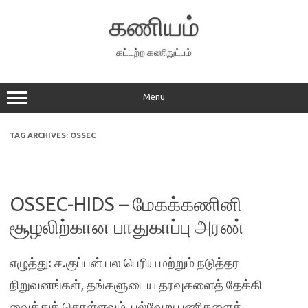
Skip
to
கணியம்
content
கட்டற்ற கணிநுட்பம்
Menu
TAG ARCHIVES:
OSSEC
OSSEC-HIDS – மேகக்கணினி
சூழலிற்கான பாதுகாப்பு அரண்
எழுத்து: ச.குப்பன் பல பெரிய மற்றும் நடுத்தர
நிறுவனங்கள், தங்களுடைய தரவுகளைத் தேக்கி
வைத்துக் கொள்ளவும், பல்வேறு பணிகளைக்