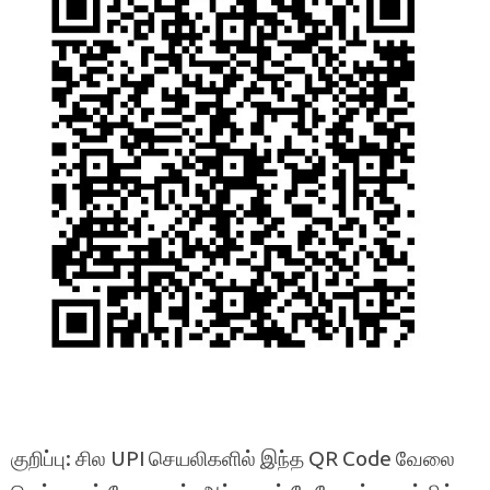
குறிப்பு: சில UPI செயலிகளில் இந்த QR Code வேலை