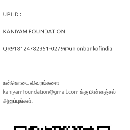
UPI ID :
KANIYAM FOUNDATION
QR918124782351-0279@unionbankofindia
நன்கொடை விவரங்களை
க்கு மின்னஞ்சல்
kaniyamfoundation@gmail.com
அனுப்புங்கள்.