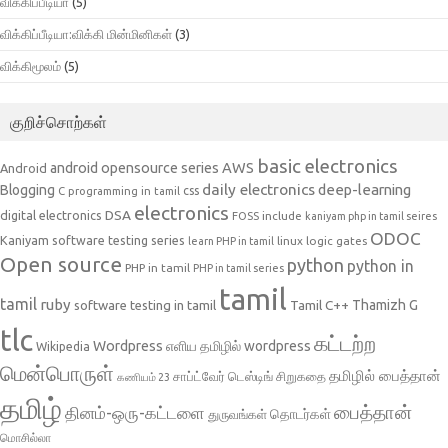
விக்கிப்பீடியா
(5)
விக்கிப்பீடியா:விக்கி மின்மினிகள்
(3)
விக்கிமூலம்
(5)
குறிச்சொற்கள்
basic electronics
AWS
android opensource series
Android
daily electronics
deep-learning
Blogging
css
C programming in tamil
electronics
DSA
digital electronics
include
FOSS
kaniyam php in tamil seires
ODOC
Kaniyam software testing series
linux
logic gates
learn PHP in tamil
Open source
python
python in
PHP in tamil
PHP in tamil series
tamil
tamil
ruby
Tamil C++
Thamizh G
software testing in tamil
tlc
கட்டற்ற
Wordpress
எளிய தமிழில் wordpress
Wikipedia
மென்பொருள்
தமிழில் பைத்தான்
சாப்ட்வேர் டெஸ்டிங்
சிறுகதை
கணியம் 23
தமிழ்
பைத்தான்
தினம்-ஒரு-கட்டளை
தொடர்கள்
துருவங்கள்
மொசில்லா