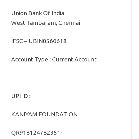
Union Bank Of India
West Tambaram, Chennai
IFSC – UBIN0560618
Account Type : Current Account
UPI ID :
KANIYAM FOUNDATION
QR918124782351-