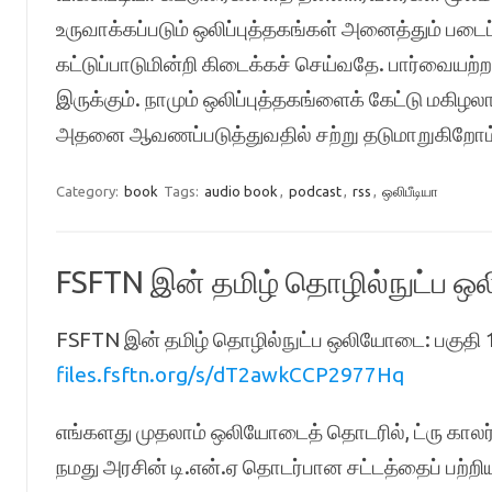
உருவாக்கப்படும் ஒலிப்புத்தகங்கள் அனைத்தும் படைப்
கட்டுப்பாடுமின்றி கிடைக்கச் செய்வதே. பார்வையற்
இருக்கும். நாமும் ஒலிப்புத்தகங்ளைக் கேட்டு மகிழலா
அதனை ஆவணப்படுத்துவதில் சற்று தடுமாறுகிறோ
Category:
book
Tags:
audio book
,
podcast
,
rss
,
ஒலிபீடியா
FSFTN இன் தமிழ் தொழில்நுட்ப ஒ
FSFTN இன் தமிழ் தொழில்நுட்ப ஒலியோடை: பகுதி 
files.fsftn.org/s/dT2awkCCP2977Hq
எங்களது முதலாம் ஒலியோடைத் தொடரில், ட்ரு காலர் 
நமது அரசின் டி.என்.ஏ தொடர்பான சட்டத்தைப் பற்றிய