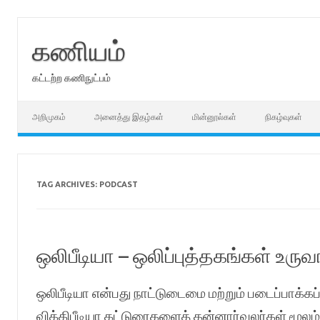
Skip
to
content
கணியம்
கட்டற்ற கணிநுட்பம்
அறிமுகம்
அனைத்து இதழ்கள்
மின்னூல்கள்
நிகழ்வுகள்
TAG ARCHIVES:
PODCAST
ஒலிபீடியா – ஒலிப்புத்தகங்கள் உரு
ஒலிபீடியா என்பது நாட்டுடைமை மற்றும் படைப்பாக்கப்
விக்கிபீடியா கட்டுரைகளைத் தன்னார்வலர்கள் மூலம் 