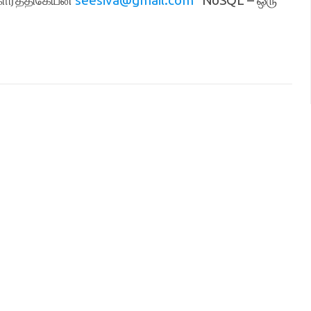
கார்த்திகேயன்
seesiva@gmail.com
NoSQL – ஒரு