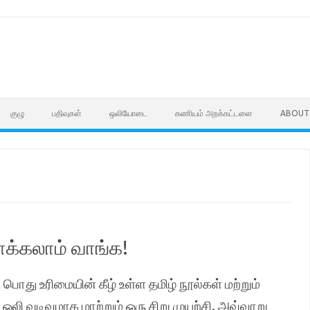
குழு
பதிவுகள்
ஒலியோடை
கணியம் அறக்கட்டளை
ABOUT
வாக்கலாம் வாங்க!
 பொது உரிமையின் கீழ் உள்ள தமிழ் நூல்கள் மற்றும்
ஒலி வடிவமாக மாற்றும் ஒரு சிறு முயற்சி. அவ்வாறு