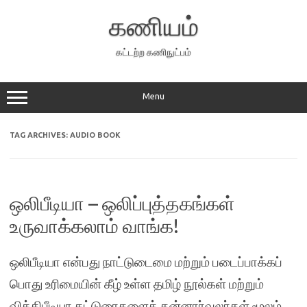
Skip
to
கணியம்
content
கட்டற்ற கணிநுட்பம்
Menu
TAG ARCHIVES:
AUDIO BOOK
ஒலிபீடியா – ஒலிப்புத்தகங்கள்
உருவாக்கலாம் வாங்க!
ஒலிபீடியா என்பது நாட்டுடைமை மற்றும் படைப்பாக்கப்
பொது உரிமையின் கீழ் உள்ள தமிழ் நூல்கள் மற்றும்
விக்கிபீடியா கட்டுரைகளைத் தன்னார்வலர்கள் மூலம்