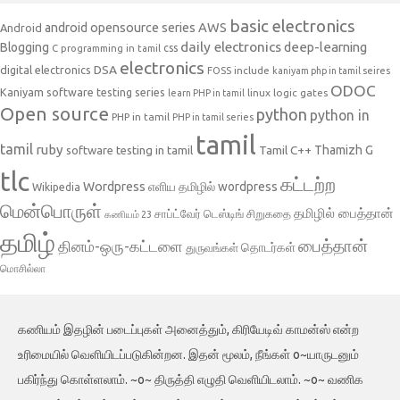
basic electronics
AWS
android opensource series
Android
daily electronics
deep-learning
Blogging
css
C programming in tamil
electronics
DSA
digital electronics
include
FOSS
kaniyam php in tamil seires
ODOC
Kaniyam software testing series
linux
logic gates
learn PHP in tamil
Open source
python
python in
PHP in tamil
PHP in tamil series
tamil
tamil
ruby
Tamil C++
Thamizh G
software testing in tamil
tlc
கட்டற்ற
Wordpress
எளிய தமிழில் wordpress
Wikipedia
மென்பொருள்
தமிழில் பைத்தான்
சாப்ட்வேர் டெஸ்டிங்
சிறுகதை
கணியம் 23
தமிழ்
பைத்தான்
தினம்-ஒரு-கட்டளை
தொடர்கள்
துருவங்கள்
மொசில்லா
கணியம் இதழின் படைப்புகள் அனைத்தும், கிரியேடிவ் காமன்ஸ் என்ற
உரிமையில் வெளியிடப்படுகின்றன. இதன் மூலம், நீங்கள் o~யாருடனும்
பகிர்ந்து கொள்ளலாம். ~o~ திருத்தி எழுதி வெளியிடலாம். ~o~ வணிக