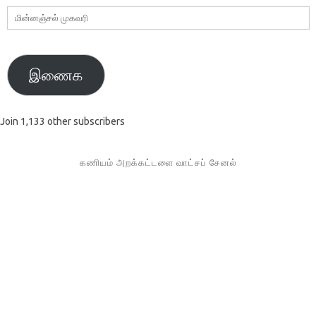
மின்னஞ்சல்
முகவரி
இணைக
Join 1,133 other subscribers
கணியம் அறக்கட்டளை வாட்சப் சேனல்