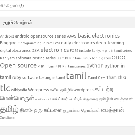
விக்கிமூலம்
(5)
குறிச்சொற்கள்
basic electronics
AWS
android opensource series
Android
daily electronics
deep-learning
Blogging
css
C programming in tamil
electronics
DSA
digital electronics
include
FOSS
kaniyam php in tamil seires
ODOC
Kaniyam software testing series
linux
logic gates
learn PHP in tamil
Open source
python
python in
PHP in tamil
PHP in tamil series
tamil
tamil
ruby
Tamil C++
Thamizh G
software testing in tamil
tlc
கட்டற்ற
Wordpress
எளிய தமிழில் wordpress
Wikipedia
மென்பொருள்
தமிழில் பைத்தான்
சாப்ட்வேர் டெஸ்டிங்
சிறுகதை
கணியம் 23
தமிழ்
பைத்தான்
தினம்-ஒரு-கட்டளை
தொடர்கள்
துருவங்கள்
மொசில்லா