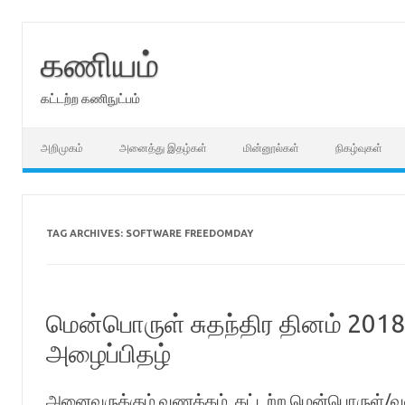
Skip
to
content
கணியம்
கட்டற்ற கணிநுட்பம்
அறிமுகம்
அனைத்து இதழ்கள்
மின்னூல்கள்
நிகழ்வுகள்
TAG ARCHIVES:
SOFTWARE FREEDOMDAY
மென்பொருள் சுதந்திர தினம் 2018 
அழைப்பிதழ்
அனைவருக்கும் வணக்கம், கட்டற்ற மென்பொருள்/வன்