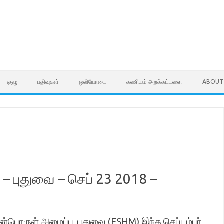
குழு
பதிவுகள்
ஒலியோடை
கணியம் அறக்கட்டளை
ABOUT
– புதுவை – செப் 23 2018 –
பொருள் அமைப்பு, புதுவை (FSHM) இந்த செப்டம்பர்