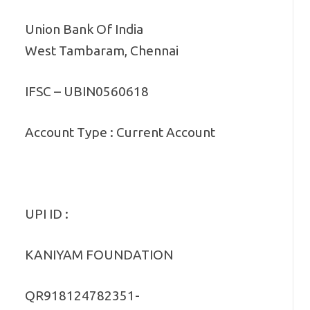
Union Bank Of India
West Tambaram, Chennai
IFSC – UBIN0560618
Account Type : Current Account
UPI ID :
KANIYAM FOUNDATION
QR918124782351-