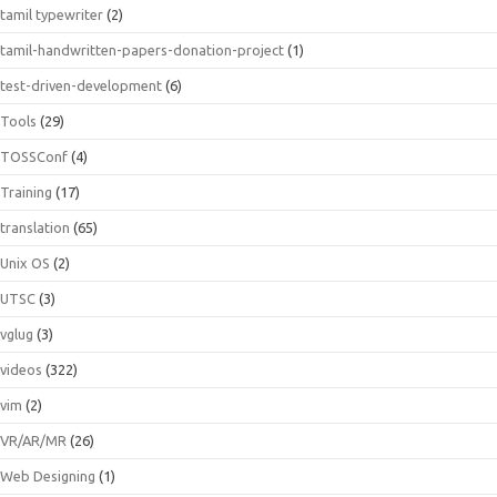
tamil typewriter
(2)
tamil-handwritten-papers-donation-project
(1)
test-driven-development
(6)
Tools
(29)
TOSSConf
(4)
Training
(17)
translation
(65)
Unix OS
(2)
UTSC
(3)
vglug
(3)
videos
(322)
vim
(2)
VR/AR/MR
(26)
Web Designing
(1)