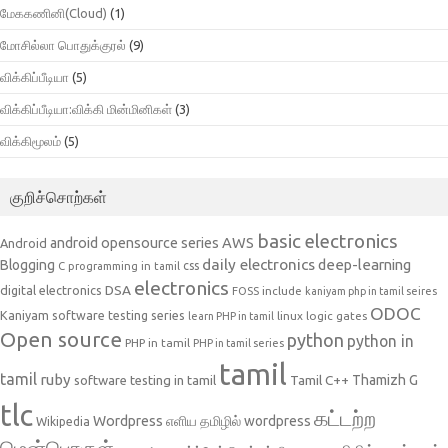
மேககணினி(Cloud)
(1)
மோசில்லா பொதுக்குரல்
(9)
விக்கிப்பீடியா
(5)
விக்கிப்பீடியா:விக்கி மின்மினிகள்
(3)
விக்கிமூலம்
(5)
குறிச்சொற்கள்
basic electronics
AWS
android opensource series
Android
daily electronics
deep-learning
Blogging
css
C programming in tamil
electronics
DSA
digital electronics
include
FOSS
kaniyam php in tamil seires
ODOC
Kaniyam software testing series
linux
logic gates
learn PHP in tamil
Open source
python
python in
PHP in tamil
PHP in tamil series
tamil
tamil
ruby
Tamil C++
Thamizh G
software testing in tamil
tlc
கட்டற்ற
Wordpress
எளிய தமிழில் wordpress
Wikipedia