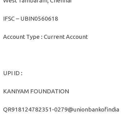
West Tambaram, Chennai
IFSC – UBIN0560618
Account Type : Current Account
UPI ID :
KANIYAM FOUNDATION
QR918124782351-0279@unionbankofindia