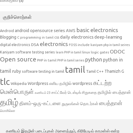
விக்கிமூலம்
(5)
குறிச்சொற்கள்
basic electronics
AWS
android opensource series
Android
daily electronics
deep-learning
Blogging
css
C programming in tamil
electronics
DSA
digital electronics
include
FOSS
kaniyam php in tamil seires
ODOC
Kaniyam software testing series
linux
logic gates
learn PHP in tamil
Open source
python
python in
PHP in tamil
PHP in tamil series
tamil
tamil
ruby
Tamil C++
Thamizh G
software testing in tamil
tlc
கட்டற்ற
Wordpress
எளிய தமிழில் wordpress
Wikipedia
மென்பொருள்
தமிழில் பைத்தான்
சாப்ட்வேர் டெஸ்டிங்
சிறுகதை
கணியம் 23
தமிழ்
பைத்தான்
தினம்-ஒரு-கட்டளை
தொடர்கள்
துருவங்கள்
மொசில்லா
கணியம் இதழின் படைப்புகள் அனைத்தும், கிரியேடிவ் காமன்ஸ் என்ற