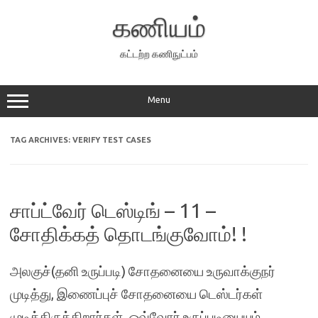
Skip
to
கணியம்
content
கட்டற்ற கணிநுட்பம்
Menu
TAG ARCHIVES:
VERIFY TEST CASES
சாப்ட்வேர் டெஸ்டிங் – 11 –
சோதிக்கத் தொடங்குவோம்! !
அலகுச்(தனி உருப்படி) சோதனையை உருவாக்குநர்
முடித்து, இணைப்புச் சோதனையை டெஸ்டர்கள்
முடித்திருக்கிறார்கள். ஒவ்வோர் உருப்படியையும்