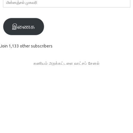
மின்னஞ்சல்
முகவரி
இணைக
Join 1,133 other subscribers
கணியம் அறக்கட்டளை வாட்சப் சேனல்