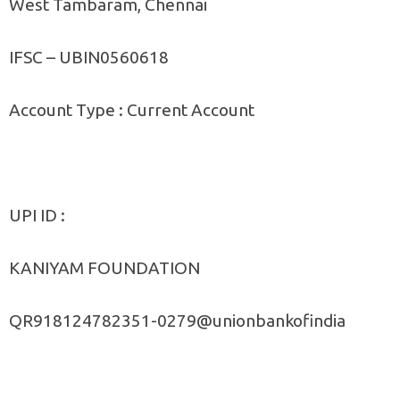
West Tambaram, Chennai
IFSC – UBIN0560618
Account Type : Current Account
UPI ID :
KANIYAM FOUNDATION
QR918124782351-0279@unionbankofindia