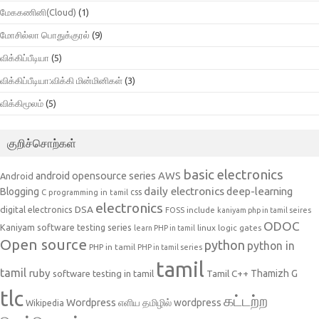
மேககணினி(Cloud)
(1)
மோசில்லா பொதுக்குரல்
(9)
விக்கிப்பீடியா
(5)
விக்கிப்பீடியா:விக்கி மின்மினிகள்
(3)
விக்கிமூலம்
(5)
குறிச்சொற்கள்
basic electronics
AWS
android opensource series
Android
daily electronics
deep-learning
Blogging
css
C programming in tamil
electronics
DSA
digital electronics
include
FOSS
kaniyam php in tamil seires
ODOC
Kaniyam software testing series
linux
logic gates
learn PHP in tamil
Open source
python
python in
PHP in tamil
PHP in tamil series
tamil
tamil
ruby
Tamil C++
Thamizh G
software testing in tamil
tlc
கட்டற்ற
Wordpress
எளிய தமிழில் wordpress
Wikipedia