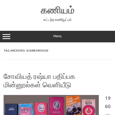
Skip
to
கணியம்
content
கட்டற்ற கணிநுட்பம்
Menu
TAG ARCHIVES:
SCARBOROUGH
சோவியத் ரஷ்யா பதிப்பக
மின்னூல்கள் வெளியீடு
19
60
மு