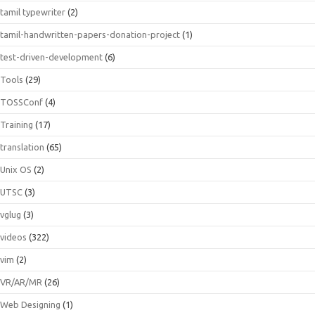
tamil typewriter
(2)
tamil-handwritten-papers-donation-project
(1)
test-driven-development
(6)
Tools
(29)
TOSSConf
(4)
Training
(17)
translation
(65)
Unix OS
(2)
UTSC
(3)
vglug
(3)
videos
(322)
vim
(2)
VR/AR/MR
(26)
Web Designing
(1)