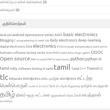
விக்கிப்பீடியா:விக்கி மின்மினிகள்
(3)
விக்கிமூலம்
(5)
குறிச்சொற்கள்
basic electronics
AWS
android opensource series
Android
daily electronics
deep-learning
Blogging
css
C programming in tamil
electronics
DSA
digital electronics
include
FOSS
kaniyam php in tamil seires
ODOC
Kaniyam software testing series
linux
logic gates
learn PHP in tamil
Open source
python
python in
PHP in tamil
PHP in tamil series
tamil
tamil
ruby
Tamil C++
Thamizh G
software testing in tamil
tlc
கட்டற்ற
Wordpress
எளிய தமிழில் wordpress
Wikipedia
மென்பொருள்
தமிழில் பைத்தான்
சாப்ட்வேர் டெஸ்டிங்
சிறுகதை
கணியம் 23
தமிழ்
பைத்தான்
தினம்-ஒரு-கட்டளை
தொடர்கள்
துருவங்கள்
மொசில்லா