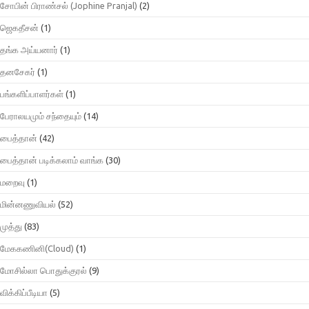
சோபின் பிராண்சல் (Jophine Pranjal)
(2)
ஜெகதீசன்
(1)
தங்க அய்யனார்
(1)
தனசேகர்
(1)
பங்களிப்பாளர்கள்
(1)
பேராலயமும் சந்தையும்
(14)
பைத்தான்
(42)
பைத்தான் படிக்கலாம் வாங்க
(30)
மறைவு
(1)
மின்னணுவியல்
(52)
முத்து
(83)
மேககணினி(Cloud)
(1)
மோசில்லா பொதுக்குரல்
(9)
விக்கிப்பீடியா
(5)