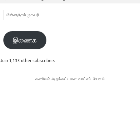
மின்னஞ்சல்
முகவரி
இணைக
Join 1,133 other subscribers
கணியம் அறக்கட்டளை வாட்சப் சேனல்