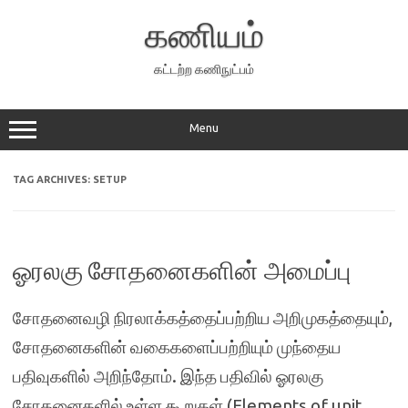
Skip
to
கணியம்
content
கட்டற்ற கணிநுட்பம்
Menu
TAG ARCHIVES:
SETUP
ஓரலகு சோதனைகளின் அமைப்பு
சோதனைவழி நிரலாக்கத்தைப்பற்றிய அறிமுகத்தையும்,
சோதனைகளின் வகைகளைப்பற்றியும் முந்தைய
பதிவுகளில் அறிந்தோம். இந்த பதிவில் ஓரலகு
சோதனைகளில் உள்ள கூறுகள் (Elements of unit