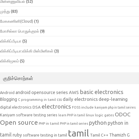
மின்னணுவியல்
(52)
முத்து
(83)
மேககணினி(Cloud)
(1)
மோசில்லா பொதுக்குரல்
(9)
விக்கிப்பீடியா
(5)
விக்கிப்பீடியா:விக்கி மின்மினிகள்
(3)
விக்கிமூலம்
(5)
குறிச்சொற்கள்
basic electronics
AWS
android opensource series
Android
daily electronics
deep-learning
Blogging
css
C programming in tamil
electronics
DSA
digital electronics
include
FOSS
kaniyam php in tamil seires
ODOC
Kaniyam software testing series
linux
logic gates
learn PHP in tamil
Open source
python
python in
PHP in tamil
PHP in tamil series
tamil
tamil
ruby
Tamil C++
Thamizh G
software testing in tamil