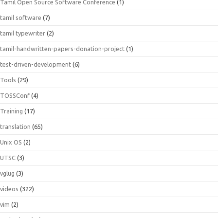
Tamil Open Source Software Conference
(1)
tamil software
(7)
tamil typewriter
(2)
tamil-handwritten-papers-donation-project
(1)
test-driven-development
(6)
Tools
(29)
TOSSConf
(4)
Training
(17)
translation
(65)
Unix OS
(2)
UTSC
(3)
vglug
(3)
videos
(322)
vim
(2)