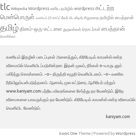
tlc
கட்டற்ற
Wordpress
எளிய தமிழில் wordpress
Wikipedia
மென்பொருள்
தமிழில் பைத்தான்
சாப்ட்வேர் டெஸ்டிங்
சிறுகதை
கணியம் 23
தமிழ்
பைத்தான்
தினம்-ஒரு-கட்டளை
தொடர்கள்
துருவங்கள்
மொசில்லா
கணியம் இதழின் படைப்புகள் அனைத்தும், கிரியேடிவ் காமன்ஸ் என்ற
உரிமையில் வெளியிடப்படுகின்றன. இதன் மூலம், நீங்கள் o~யாருடனும்
பகிர்ந்து கொள்ளலாம். ~o~ திருத்தி எழுதி வெளியிடலாம். ~o~ வணிக
ரீதியிலும்யன்படுத்தலாம். ஆனால், மூல கட்டுரை, ஆசிரியர் மற்றும்
www.kaniyam.com பற்றிய விவரங்களை சேர்த்து தர வேண்டும். இதே
உரிமைகளை யாவருக்கும் தர வேண்டும். கிரியேடிவ் காமன்ஸ் என்ற உரிமையில்
வெளியிட வேண்டும்.
kaniyam.com
Iconic One
Theme | Powered by
Wordpress