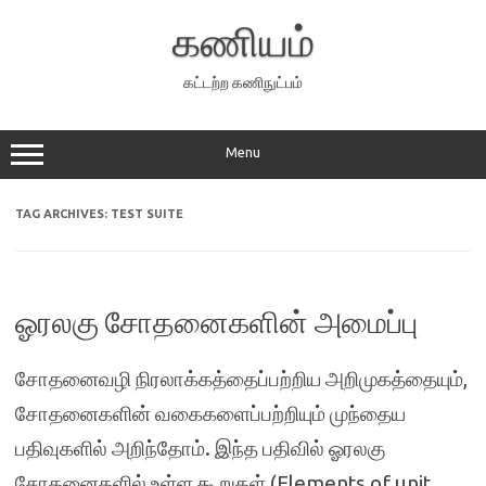
Skip
to
கணியம்
content
கட்டற்ற கணிநுட்பம்
Menu
TAG ARCHIVES:
TEST SUITE
ஓரலகு சோதனைகளின் அமைப்பு
சோதனைவழி நிரலாக்கத்தைப்பற்றிய அறிமுகத்தையும்,
சோதனைகளின் வகைகளைப்பற்றியும் முந்தைய
பதிவுகளில் அறிந்தோம். இந்த பதிவில் ஓரலகு
சோதனைகளில் உள்ள கூறுகள் (Elements of unit