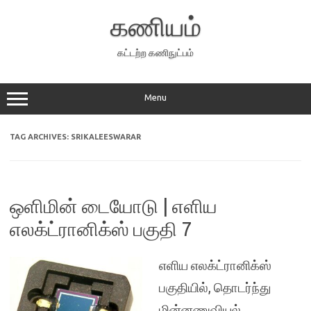
Skip
to
கணியம்
content
கட்டற்ற கணிநுட்பம்
Menu
TAG ARCHIVES:
SRIKALEESWARAR
ஒளிமின் டையோடு | எளிய
எலக்ட்ரானிக்ஸ் பகுதி 7
எளிய எலக்ட்ரானிக்ஸ்
பகுதியில், தொடர்ந்து
மின்னணுவியல்