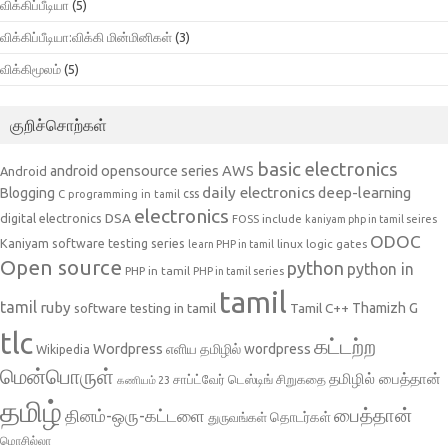
விக்கிப்பீடியா
(5)
விக்கிப்பீடியா:விக்கி மின்மினிகள்
(3)
விக்கிமூலம்
(5)
குறிச்சொற்கள்
basic electronics
AWS
android opensource series
Android
daily electronics
deep-learning
Blogging
css
C programming in tamil
electronics
DSA
digital electronics
include
FOSS
kaniyam php in tamil seires
ODOC
Kaniyam software testing series
linux
logic gates
learn PHP in tamil
Open source
python
python in
PHP in tamil
PHP in tamil series
tamil
tamil
ruby
Tamil C++
Thamizh G
software testing in tamil
tlc
கட்டற்ற
Wordpress
எளிய தமிழில் wordpress
Wikipedia
மென்பொருள்
தமிழில் பைத்தான்
சாப்ட்வேர் டெஸ்டிங்
சிறுகதை
கணியம் 23
தமிழ்
பைத்தான்
தினம்-ஒரு-கட்டளை
தொடர்கள்
துருவங்கள்
மொசில்லா