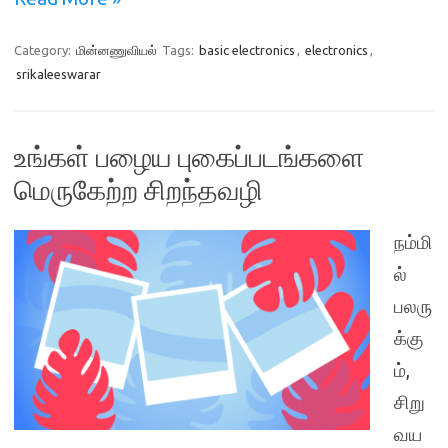
Category:
மின்னணுவியல்
Tags:
basic electronics
,
electronics
,
srikaleeswarar
உங்கள் பழைய புகைப்படங்களை
மெருகேற்ற சிறந்தவழி
நம்மி
ல்
பலரு
க்கு
ம்,
சிறு
வய