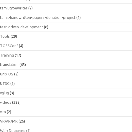
tamil typewriter
(2)
tamil-handwritten-papers-donation-project
(1)
test-driven-development
(6)
Tools
(29)
TOSSConf
(4)
Training
(17)
translation
(65)
Unix OS
(2)
UTSC
(3)
vglug
(3)
videos
(322)
vim
(2)
VR/AR/MR
(26)
Web Designing
(1)