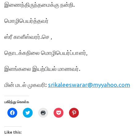
இணைந்திருந்தமைக்கு நன்றி.
மொழிபெயர்த்தவர்
ஸ்ரீ காளீஸ்வரர்.செ ,
தொடக்கநிலை மொழிபெயர்ப்பாளர்,
இளங்கலை இயற்பியல் மாணவர்.
மின் மடல் முகவரி:
srikaleeswarar@myyahoo.com
பகிர்ந்து கொள்க
C
C
C
C
C
l
l
l
l
l
i
i
i
i
i
c
c
c
c
c
k
k
k
k
k
t
t
t
t
t
Like this:
o
o
o
o
o