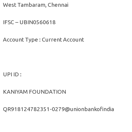
West Tambaram, Chennai
IFSC – UBIN0560618
Account Type : Current Account
UPI ID :
KANIYAM FOUNDATION
QR918124782351-0279@unionbankofindia