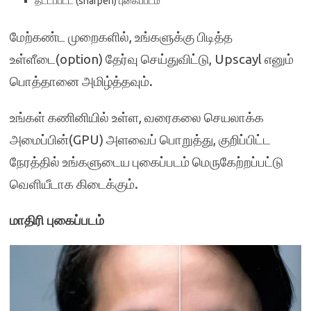
தீட்டப்பட்ட (sharpen) புகைப்படம்
மேற்கண்ட முறைகளில், உங்களுக்கு பிடித்த
உள்ளீடை(option) தேர்வு செய்துவிட்டு, Upscayl எனும்
பொத்தானை அமிழ்த்தவும்.
உங்கள் கணினியில் உள்ள, வரைகலை செயலாக்க
அமைப்பின்(GPU) அளவைப் பொறுத்து, குறிப்பிட்ட
நேரத்தில் உங்களுடைய புகைப்படம் மெருகேற்றப்பட்டு
வெளியீடாக கிடைக்கும்.
மாதிரி புகைப்படம்