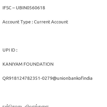
IFSC – UBIN0560618
Account Type : Current Account
UPI ID :
KANIYAM FOUNDATION
QR918124782351-0279@unionbankofindia
நன்கொடை விவரங்களை