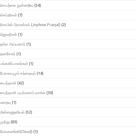
செயற்கை நுன்னறிவு
(54)
செய்திகள்
(7)
சோபின் பிராண்சல் (Jophine Pranjal)
(2)
ஜெகதீசன்
(1)
தங்க அய்யனார்
(1)
தனசேகர்
(1)
பங்களிப்பாளர்கள்
(1)
பேராலயமும் சந்தையும்
(14)
பைத்தான்
(42)
பைத்தான் படிக்கலாம் வாங்க
(30)
மறைவு
(1)
மின்னணுவியல்
(52)
முத்து
(83)
மேககணினி(Cloud)
(1)