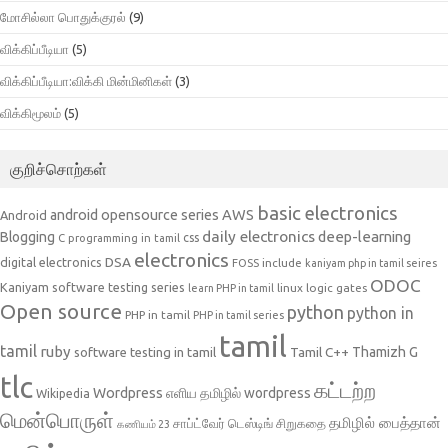
மோசில்லா பொதுக்குரல்
(9)
விக்கிப்பீடியா
(5)
விக்கிப்பீடியா:விக்கி மின்மினிகள்
(3)
விக்கிமூலம்
(5)
குறிச்சொற்கள்
basic electronics
AWS
android opensource series
Android
daily electronics
deep-learning
Blogging
css
C programming in tamil
electronics
DSA
digital electronics
include
FOSS
kaniyam php in tamil seires
ODOC
Kaniyam software testing series
linux
logic gates
learn PHP in tamil
Open source
python
python in
PHP in tamil
PHP in tamil series
tamil
tamil
ruby
Tamil C++
Thamizh G
software testing in tamil
tlc
கட்டற்ற
Wordpress
எளிய தமிழில் wordpress
Wikipedia
மென்பொருள்
தமிழில் பைத்தான்
சாப்ட்வேர் டெஸ்டிங்
சிறுகதை
கணியம் 23