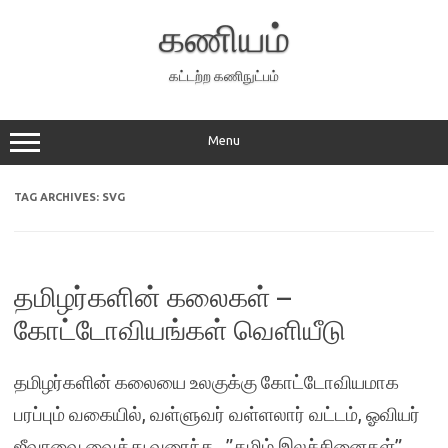
Skip
to
கணியம்
content
கட்டற்ற கணிநுட்பம்
Menu
TAG ARCHIVES:
SVG
தமிழர்களின் கலைகள் –
கோட்டோவியங்கள் வெளியீடு
தமிழர்களின் கலையை உலகுக்கு கோட்டோவியமாக
பரப்பும் வகையில், வள்ளுவர் வள்ளலார் வட்டம், ஓவியர்
ஜீவாவை வைத்து வரைந்த , ”தமிழ் இலச்சினைகள்”