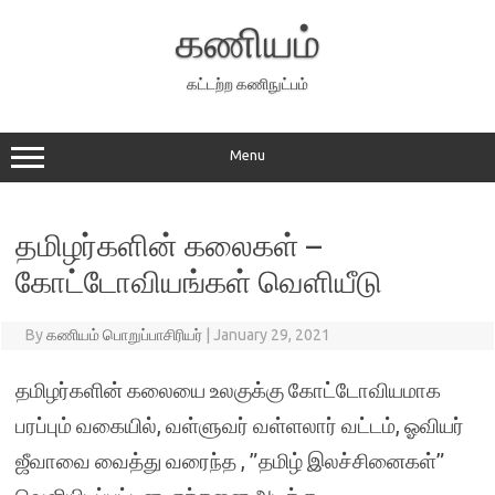
Skip
to
கணியம்
content
கட்டற்ற கணிநுட்பம்
Menu
தமிழர்களின் கலைகள் –
கோட்டோவியங்கள் வெளியீடு
By
கணியம் பொறுப்பாசிரியர்
|
January 29, 2021
தமிழர்களின் கலையை உலகுக்கு கோட்டோவியமாக
பரப்பும் வகையில், வள்ளுவர் வள்ளலார் வட்டம், ஓவியர்
ஜீவாவை வைத்து வரைந்த , ”தமிழ் இலச்சினைகள்”