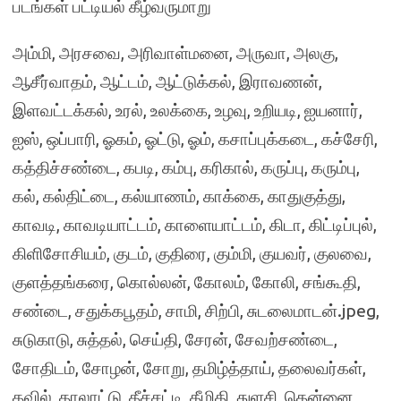
படங்கள் பட்டியல் கீழ்வருமாறு
அம்மி, அரசவை, அரிவாள்மனை, அருவா, அலகு,
ஆசீர்வாதம், ஆட்டம், ஆட்டுக்கல், இராவணன்,
இளவட்டக்கல், உரல், உலக்கை, உழவு, உறியடி, ஐயனார்,
ஐஸ், ஒப்பாரி, ஓகம், ஓட்டு, ஓம், கசாப்புக்கடை, கச்சேரி,
கத்திச்சண்டை, கபடி, கம்பு, கரிகால், கருப்பு, கரும்பு,
கல், கல்திட்டை, கல்யாணம், காக்கை, காதுகுத்து,
காவடி, காவடியாட்டம், காளையாட்டம், கிடா, கிட்டிப்புல்,
கிளிசோசியம், குடம், குதிரை, கும்மி, குயவர், குலவை,
குளத்தங்கரை, கொல்லன், கோலம், கோலி, சங்கூதி,
சண்டை, சதுக்கபூதம், சாமி, சிற்பி, சுடலைமாடன்.jpeg,
சுடுகாடு, சுத்தல், செய்தி, சேரன், சேவற்சண்டை,
சோதிடம், சோழன், சோறு, தமிழ்த்தாய், தலைவர்கள்,
தவில், தாலாட்டு, தீச்சட்டி, தீமிதி, துளசி, தென்னை,