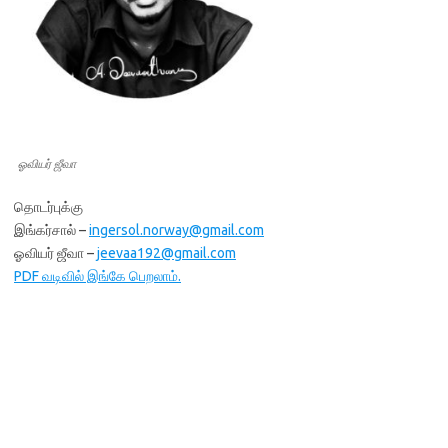
ஓவியர் ஜீவா
தொடர்புக்கு
இங்கர்சால் –
ingersol.norway@gmail.com
ஓவியர் ஜீவா –
jeevaa192@gmail.com
PDF வடிவில் இங்கே பெறலாம்.