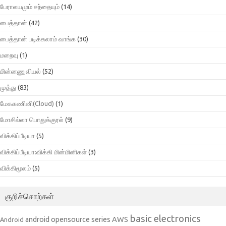
பேராலயமும் சந்தையும்
(14)
பைத்தான்
(42)
பைத்தான் படிக்கலாம் வாங்க
(30)
மறைவு
(1)
மின்னணுவியல்
(52)
முத்து
(83)
மேககணினி(Cloud)
(1)
மோசில்லா பொதுக்குரல்
(9)
விக்கிப்பீடியா
(5)
விக்கிப்பீடியா:விக்கி மின்மினிகள்
(3)
விக்கிமூலம்
(5)
குறிச்சொற்கள்
basic electronics
AWS
android opensource series
Android