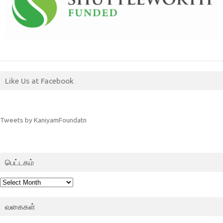
Like Us at Facebook
Tweets by KaniyamFoundatn
பெட்டகம்
பெட்டகம்
வகைகள்