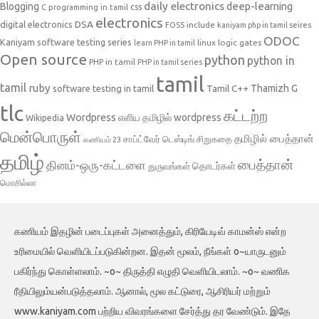
daily electronics
deep-learning
Blogging
css
C programming in tamil
electronics
DSA
digital electronics
include
FOSS
kaniyam php in tamil seires
ODOC
Kaniyam software testing series
linux
logic gates
learn PHP in tamil
Open source
python
python in
PHP in tamil
PHP in tamil series
tamil
tamil
ruby
Tamil C++
Thamizh G
software testing in tamil
tlc
கட்டற்ற
Wordpress
எளிய தமிழில் wordpress
Wikipedia
மென்பொருள்
தமிழில் பைத்தான்
சாப்ட்வேர் டெஸ்டிங்
சிறுகதை
கணியம் 23
தமிழ்
பைத்தான்
தினம்-ஒரு-கட்டளை
தொடர்கள்
துருவங்கள்
மொசில்லா
கணியம் இதழின் படைப்புகள் அனைத்தும், கிரியேடிவ் காமன்ஸ் என்ற
உரிமையில் வெளியிடப்படுகின்றன. இதன் மூலம், நீங்கள் o~யாருடனும்
பகிர்ந்து கொள்ளலாம். ~o~ திருத்தி எழுதி வெளியிடலாம். ~o~ வணிக
ரீதியிலும்யன்படுத்தலாம். ஆனால், மூல கட்டுரை, ஆசிரியர் மற்றும்
www.kaniyam.com பற்றிய விவரங்களை சேர்த்து தர வேண்டும். இதே