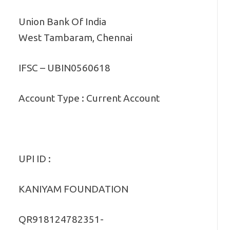
Union Bank Of India
West Tambaram, Chennai
IFSC – UBIN0560618
Account Type : Current Account
UPI ID :
KANIYAM FOUNDATION
QR918124782351-