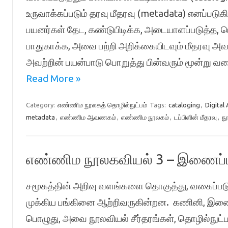
உருவாக்கப்படும் தரவு மீதரவு (metadata) எனப்பட
பயனர்கள் தேட, கண்டுபிடிக்க, அடையாளப்படுத்த, ப
பாதுகாக்க, அவை பற்றி அறிக்கையிடவும் மீதரவு அ
அவற்றின் பயன்பாடு பொறுத்து பின்வரும் மூன்று வ
Read More »
Category:
எண்ணிம நூலகத் தொழில்நுட்பம்
Tags:
cataloging
,
Digital
metadata
,
எண்ணிம ஆவணகம்
,
எண்ணிம நூலகம்
,
டப்பிளின் மீதரவு
,
நூ
எண்ணிம நூலகவியல் 3 – இணைப்புத
சமூகத்தின் அறிவு வளங்களை தொகுத்து, வகைப்படுத
முக்கிய பங்கினை ஆற்றிவருகின்றன. கணினி, இண
பொழுது, அவை நூலவியல் சீர்தரங்கள், தொழில்நுட்பங்க