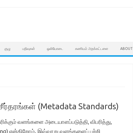
குழு
பதிவுகள்
ஒலியோடை
கணியம் அறக்கட்டளை
ABOUT
சீர்தரங்கள் (Metadata Standards)
க்கும் வளங்களை அடையாளப்படுத்தி, விபரித்து,
ing) என்கிறோம். இவ்வாறு வளங்களைப் பற்றி