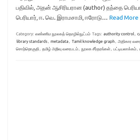
பதிவில், அதன் ஆசிரியரான (author) தந்தை பெரியார
பெரியார், ஈ. வெ. இராமசாமி, ஈரோடு…
Read More 
Category:
எண்ணிம நூலகத் தொழில்நுட்பம்
Tags:
authority control
,
c
library standards
,
metadata
,
Tamil knowledge graph
,
அதிகார வர
சொற்றொகுதி
,
தமிழ் அறிவு வரைபடம்
,
நூலக சீர்தரங்கள்
,
பட்டியலாக்கம்
,