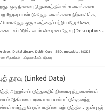
ுகிறது. ஒரு நினைவு நிறுவனத்தில் உள்ள வளங்களை
ெற மீதரவு பயன்படுகிறது. வளங்களை நிர்வாகிக்க,
வசியமாகிறது. ஒரு வளத்தைப் பற்றிய மீதரவினை,
கைகளாகப் பிரிக்கலாம்: விவரண மீதரவு (Descriptive…
 Archive
,
Digital Library
,
Dublin Core
,
ISBD
,
metadata
,
MODS
லக சீர்தரங்கள்
,
பட்டியலாக்கம்
,
மீதரவு
் தரவு (Linked Data)
்தி, அணுக்கப்படுத்துவதில் நினைவு நிறுவனங்கள்
ையம் ஆகியவை பரவலான பயன்பாட்டுக்கு வந்த
ள் சார்ந்து பெரும் பாதிப்பை ஏற்படுத்தின. முன்பு ஒர்