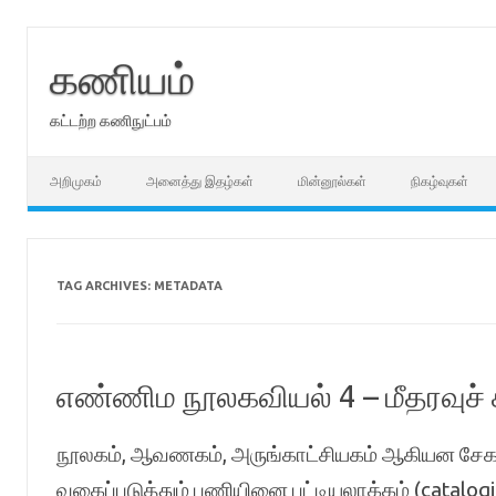
Skip
to
content
கணியம்
கட்டற்ற கணிநுட்பம்
அறிமுகம்
அனைத்து இதழ்கள்
மின்னூல்கள்
நிகழ்வுகள்
TAG ARCHIVES:
METADATA
எண்ணிம நூலகவியல் 4 – மீதரவுச் 
நூலகம், ஆவணகம், அருங்காட்சியகம் ஆகியன சேகரி
வகைப்படுத்தும் பணியினை பட்டியலாக்கம் (catalog