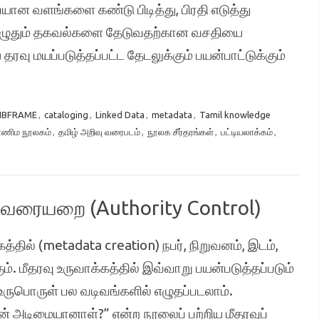
ான வளங்களை கண்டு பிடித்து, பிரதி எடுத்து
ப்பொழுதும் தகவல்களை தேடுவதற்கான வசதியை
ு மயப்படுத்தப்பட்ட தேடலுக்கும் பயன்பாட்டுக்கும்
IBFRAME
,
cataloging
,
Linked Data
,
metadata
,
Tamil knowledge
ணிம நூலகம்
,
தமிழ் அறிவு வரைபடம்
,
நூலக சீர்தரங்கள்
,
பட்டியலாக்கம்
,
வரையறை (Authority Control)
கத்தில் (metadata creation) நபர், நிறுவனம், இடம்,
. மீதரவு உருவாக்கத்தில் இவ்வாறு பயன்படுத்தப்படும்
 உருபொருள் பல வடிவங்களில் எழுதப்படலாம்.
ன் அடிமையானாள்?” என்ற நூலைப் பற்றிய மீதரவுப்