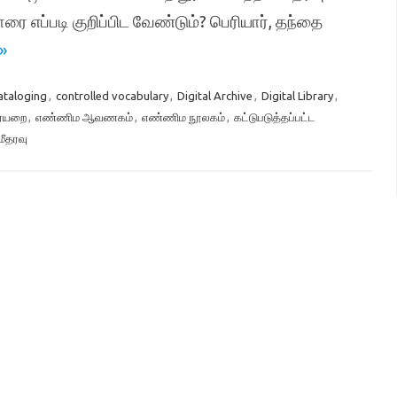
ை எப்படி குறிப்பிட வேண்டும்? பெரியார், தந்தை
»
ataloging
,
controlled vocabulary
,
Digital Archive
,
Digital Library
,
ையறை
,
எண்ணிம ஆவணகம்
,
எண்ணிம நூலகம்
,
கட்டுபடுத்தப்பட்ட
மீதரவு